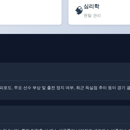
심리학
🧠
멘탈 관리
피로도, 주요 선수 부상 및 출전 정지 여부, 최근 득실점 추이 등이 경기 결