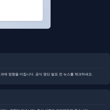
과에 영향을 미칩니다. ​​공식 명단 발표 전 뉴스를 체크하세요.