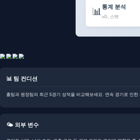
통계 분석
📊
xG, 스탯
📊 팀 컨디션
홈팀과 원정팀의 최근 5경기 성적을 비교해보세요. ​​연속 경기로 인한 
🌤️ 외부 변수