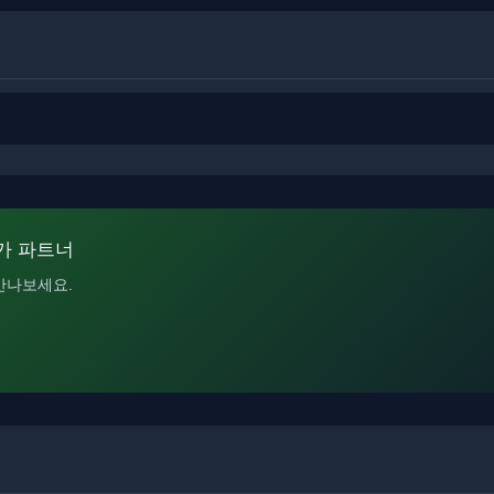
가 파트너
만나보세요.