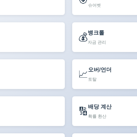
🎯
슈어벳
뱅크롤
💰
자금 관리
오버/언더
📈
토탈
배당 계산
🔢
확률 환산