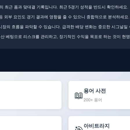
의 최근 폼과 맞대결 기록입니다. ​최근 5경기 성적을 반드시 확인하세요.
 등 외부 요인도 경기 결과에 영향을 줄 수 있으니 종합적으로 분석하세요.
장의 흐름을 파악할 수 있습니다. 급격한 배당 변화는 중요한 시그널일 
​​분산 베팅으로 리스크를 관리하고, 장기적인 수익을 목표로 하는 것이 현
용어 사전
📖
200+ 용어
아비트라지