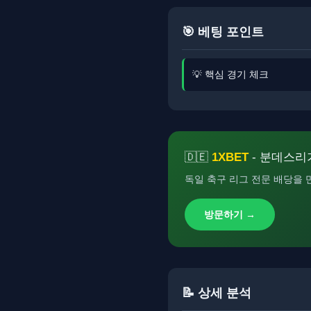
🎯 베팅 포인트
💡 핵심 경기 체크
🇩🇪
1XBET
- 분데스리
독일 축구 리그 전문 배당을 
방문하기 →
📝 상세 분석