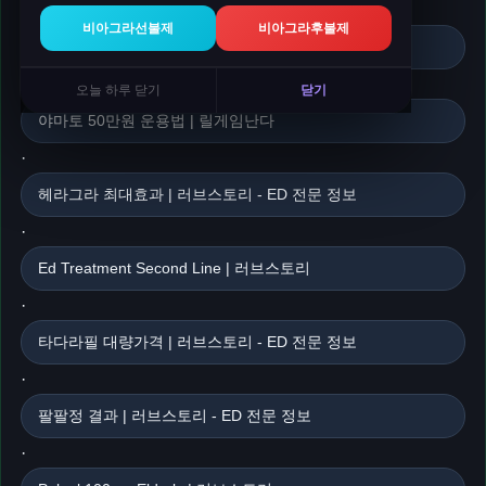
·
비아그라선불제
비아그라후불제
바다이야기 완벽 가이드 2026 | 릴게임난다
·
오늘 하루 닫기
닫기
야마토 50만원 운용법 | 릴게임난다
·
헤라그라 최대효과 | 러브스토리 - ED 전문 정보
·
Ed Treatment Second Line | 러브스토리
·
타다라필 대량가격 | 러브스토리 - ED 전문 정보
·
팔팔정 결과 | 러브스토리 - ED 전문 정보
·