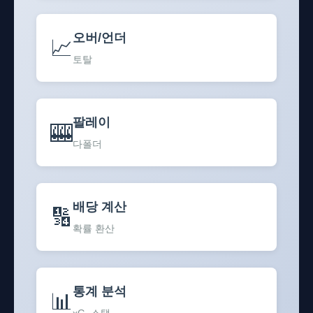
오버/언더
📈
토탈
팔레이
🎰
다폴더
배당 계산
🔢
확률 환산
통계 분석
📊