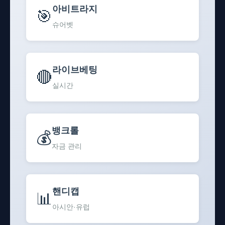
아비트라지
🎯
슈어벳
라이브베팅
🔴
실시간
뱅크롤
💰
자금 관리
핸디캡
📊
아시안·유럽