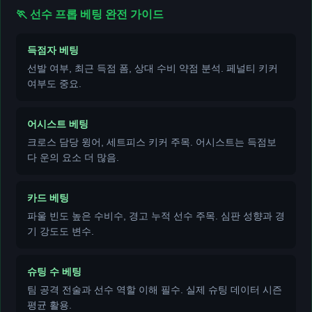
🏃 선수 프롭 베팅 완전 가이드
득점자 베팅
선발 여부, 최근 득점 폼, 상대 수비 약점 분석. 페널티 키커
여부도 중요.
어시스트 베팅
크로스 담당 윙어, 세트피스 키커 주목. 어시스트는 득점보
다 운의 요소 더 많음.
카드 베팅
파울 빈도 높은 수비수, 경고 누적 선수 주목. 심판 성향과 경
기 강도도 변수.
슈팅 수 베팅
팀 공격 전술과 선수 역할 이해 필수. 실제 슈팅 데이터 시즌
평균 활용.