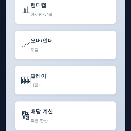
핸디캡
📊
아시안·유럽
오버/언더
📈
토탈
팔레이
🎰
다폴더
배당 계산
🔢
확률 환산