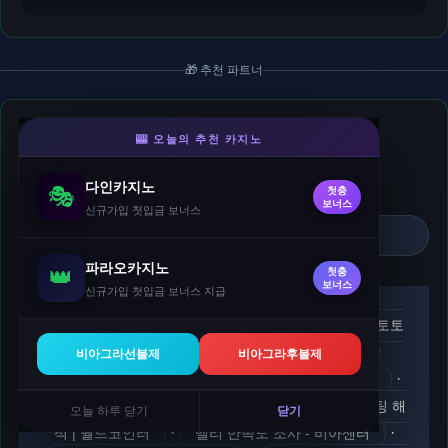
🎁 추천 파트너
조이카지노
- 우리계열
🎰 오늘의 추천 카지노
룰렛/슬롯/스포츠 상시 이벤트 진행.
🎁 상시 이벤트
다인카지노
🎭
첫충
·
보너스
신규가입 첫입금 보너스
Shanghai Nights High5 | 릴게임난다
파라오카지노
👑
첫충
보너스
신규가입 첫입금 보너스 지급
·
Bundesliga 13주차 분석 #A01 - 무한배팅맵
토토
·
·
온티비
Mystic Hive Betsoft | 릴게임난다
비아그라선불제
비아그라후불제
·
Santa Paws 슬롯 | 2026 완벽 가이드 - 홀덤마스터
안양KGC인삼공사 베팅 안내서 2026 | KBL 농구 베팅 해
오늘 하루 닫기
닫기
·
·
석 | 월드코인러
엘리 만족도 조사 - 비아센터