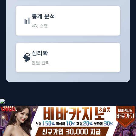
통계 분석
📊
xG, 스탯
심리학
🧠
멘탈 관리