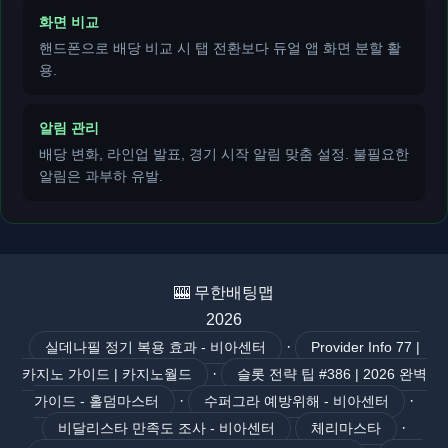
화면 비교
핸드폰으로 배당 비교 시 탭 전환보다 듀얼 앱 화면 분할 활
용.
알림 관리
배당 변화, 라인업 발표, 경기 시작 알림 맞춤 설정. 불필요한
알림은 과부하 유발.
🎰 무한배팅맵
2026
·
실데나필 정기 복용 효과 - 비아센터
Provider Info 77 |
·
카지노 가이드 | 카지노월드
슬롯 전략 팁 #386 | 2026 완벽
·
·
가이드 - 홀덤마스터
수퍼그라 예방위해 - 비아센터
·
비달리스타 만족도 조사 - 비아센터
체리마스타