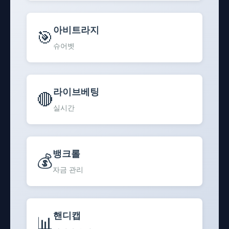
아비트라지
🎯
슈어벳
라이브베팅
🔴
실시간
뱅크롤
💰
자금 관리
핸디캡
📊