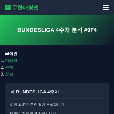
☰
🎰 무한배팅맵
BUNDESLIGA 4주차 분석 #9F4
🗃️색인
머리말
분석
꿀팁
📊 BUNDESLIGA 4주차
이번 라운드 주요 경기 분석입니다.
데이터 기반 분석 자료입니다.