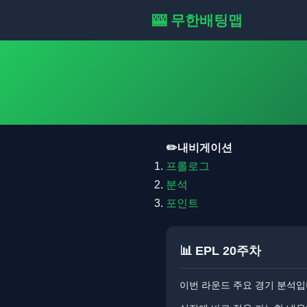
🎰 무한배팅맵
✏️내비게이션
프롤로그
분석
포인트
📊 EPL 20주차
이번 라운드 주요 경기 분석입