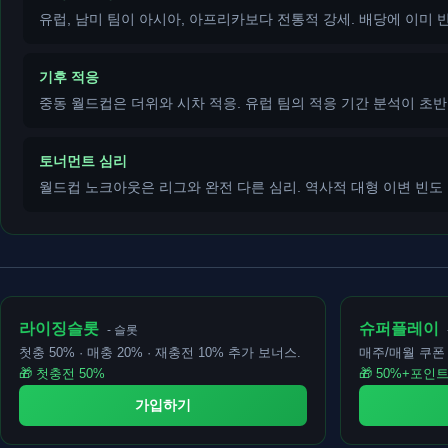
유럽, 남미 팀이 아시아, 아프리카보다 전통적 강세. 배당에 이미 반
기후 적응
중동 월드컵은 더위와 시차 적응. 유럽 팀의 적응 기간 분석이 초반
토너먼트 심리
월드컵 노크아웃은 리그와 완전 다른 심리. 역사적 대형 이변 빈도 
라이징슬롯
슈퍼플레이
- 슬롯
첫충 50% · 매충 20% · 재충전 10% 추가 보너스.
매주/매월 쿠폰 
🎁 첫충전 50%
🎁 50%+포인
가입하기