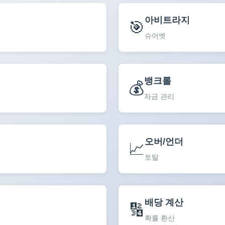
아비트라지
🎯
슈어벳
뱅크롤
💰
자금 관리
오버/언더
📈
토탈
배당 계산
🔢
확률 환산