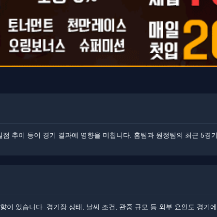
 득실점 추이 등이 경기 결과에 영향을 미칩니다. 홈팀과 원정팀의 최근 5경기
향이 있습니다. 경기장 상태, 날씨 조건, 관중 규모 등 외부 요인도 경기에