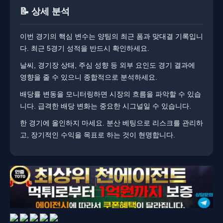
📝 상세 분석
이번 경기의 핵심 변수는 양팀의 최근 폼과 맞대결 기록입니
다. ​최근 5경기 성적을 반드시 확인하세요.
날씨, 경기장 상태, 주심 성향 등 외부 요인도 경기 결과에
영향을 줄 수 있으니 종합적으로 분석하세요.
배당률 변동을 모니터링하면 시장의 흐름을 파악할 수 있습
니다. ​급격한 배당 변화는 중요한 시그널일 수 있습니다.
한 경기에 올인하지 마세요. ​​분산 베팅으로 리스크를 관리하
고, 장기적인 수익을 목표로 하는 것이 현명합니다.