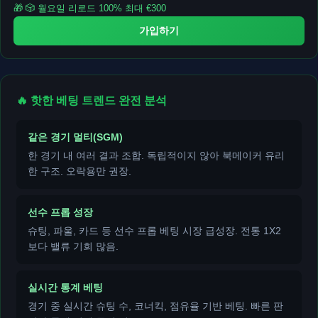
🎁 🎲 월요일 리로드 100% 최대 €300
가입하기
🔥 핫한 베팅 트렌드 완전 분석
같은 경기 멀티(SGM)
한 경기 내 여러 결과 조합. 독립적이지 않아 북메이커 유리
한 구조. 오락용만 권장.
선수 프롭 성장
슈팅, 파울, 카드 등 선수 프롭 베팅 시장 급성장. 전통 1X2
보다 밸류 기회 많음.
실시간 통계 베팅
경기 중 실시간 슈팅 수, 코너킥, 점유율 기반 베팅. 빠른 판