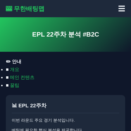
☰
🎰 무한배팅맵
EPL 22주차 분석 #B2C
✏️ 안내
■
개요
■
메인 컨텐츠
■
꿀팁
📊 EPL 22주차
이번 라운드 주요 경기 분석입니다.
베팅에 필요한 핵심 분석을 제공합니다.