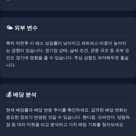
🌤️ 외부 변수
​특히 악천후 시 패스 성공률이 낮아지고 세트피스 비중이 높아지
는 경향이 있습니다. 경기장 상태, 날씨 조건, 관중 규모 등 외부 요
인도 경기에 영향을 줄 수 있습니다. ​주심 성향도 파악해두면 좋습
니다.
💰 배당 분석
현재 배당률과 배당 변동 추이를 확인하세요. ​​급격한 배당 변화는
중요한 정보가 반영된 것일 수 있습니다. ​핸디캡, 오버언더, 양팀득
점 등 여러 마켓을 비교 분석하고 가치 베팅 기회를 찾아보세요.