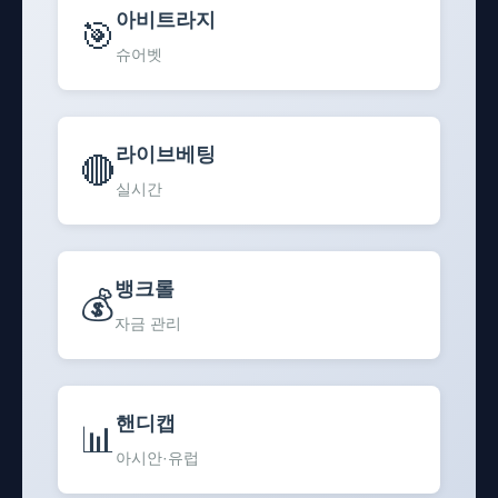
아비트라지
🎯
슈어벳
라이브베팅
🔴
실시간
뱅크롤
💰
자금 관리
핸디캡
📊
아시안·유럽