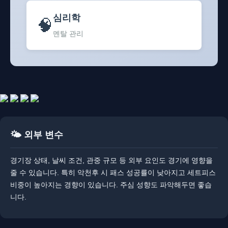
심리학
🧠
멘탈 관리
🌤️ 외부 변수
경기장 상태, 날씨 조건, 관중 규모 등 외부 요인도 경기에 영향을
줄 수 있습니다. ​​특히 악천후 시 패스 성공률이 낮아지고 세트피스
비중이 높아지는 경향이 있습니다. 주심 성향도 파악해두면 좋습
니다.