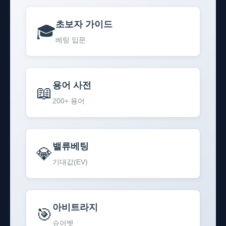
초보자 가이드
🎓
베팅 입문
용어 사전
📖
200+ 용어
밸류베팅
💎
기대값(EV)
아비트라지
🎯
슈어벳