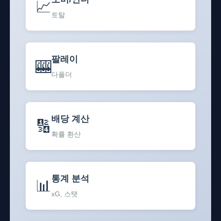
📈
토탈
팔레이
🎰
다폴더
배당 계산
🔢
확률 환산
통계 분석
📊
xG, 스탯