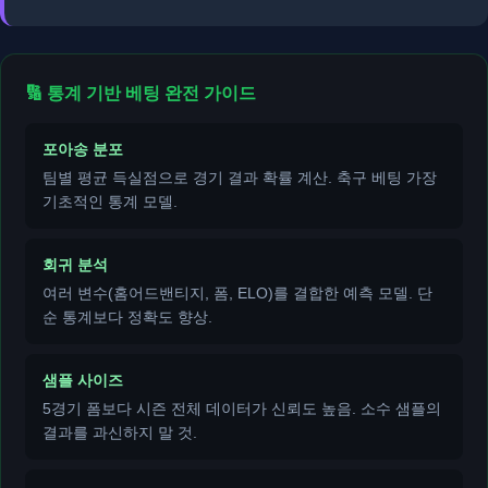
🔢 통계 기반 베팅 완전 가이드
포아송 분포
팀별 평균 득실점으로 경기 결과 확률 계산. 축구 베팅 가장
기초적인 통계 모델.
회귀 분석
여러 변수(홈어드밴티지, 폼, ELO)를 결합한 예측 모델. 단
순 통계보다 정확도 향상.
샘플 사이즈
5경기 폼보다 시즌 전체 데이터가 신뢰도 높음. 소수 샘플의
결과를 과신하지 말 것.