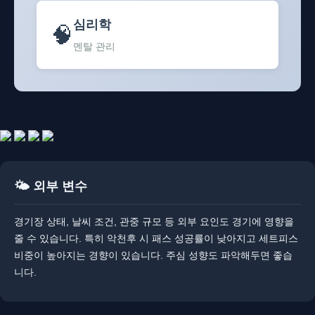
심리학
🧠
멘탈 관리
🌤️ 외부 변수
경기장 상태, 날씨 조건, 관중 규모 등 외부 요인도 경기에 영향을
줄 수 있습니다. ​​특히 악천후 시 패스 성공률이 낮아지고 세트피스
비중이 높아지는 경향이 있습니다. 주심 성향도 파악해두면 좋습
니다.