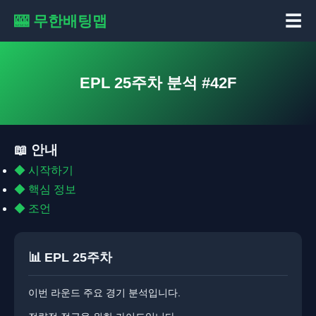
☰
🎰 무한배팅맵
EPL 25주차 분석 #42F
📖 안내
◆ 시작하기
◆ 핵심 정보
◆ 조언
📊 EPL 25주차
이번 라운드 주요 경기 분석입니다.