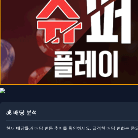
💰 배당 분석
현재 배당률과 배당 변동 추이를 확인하세요. 급격한 배당 변화는 중요