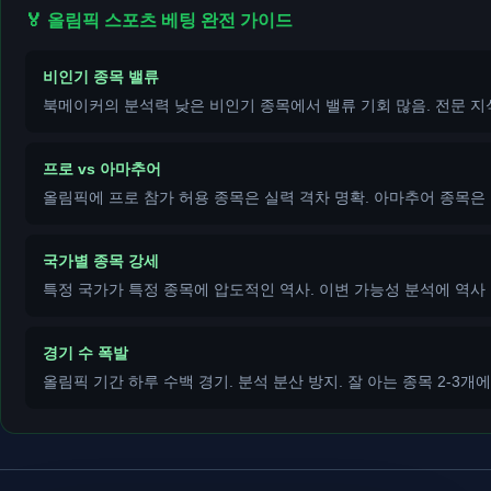
🏅 올림픽 스포츠 베팅 완전 가이드
비인기 종목 밸류
북메이커의 분석력 낮은 비인기 종목에서 밸류 기회 많음. 전문 지
프로 vs 아마추어
올림픽에 프로 참가 허용 종목은 실력 격차 명확. 아마추어 종목은 
국가별 종목 강세
특정 국가가 특정 종목에 압도적인 역사. 이변 가능성 분석에 역사 
경기 수 폭발
올림픽 기간 하루 수백 경기. 분석 분산 방지. 잘 아는 종목 2-3개에