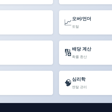
오버/언더
📈
토탈
배당 계산
🔢
확률 환산
심리학
🧠
멘탈 관리