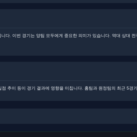
니다. 이번 경기는 양팀 모두에게 중요한 의미가 있습니다. ​​역대 상대
득실점 추이 등이 경기 결과에 영향을 미칩니다. 홈팀과 원정팀의 최근 5경기