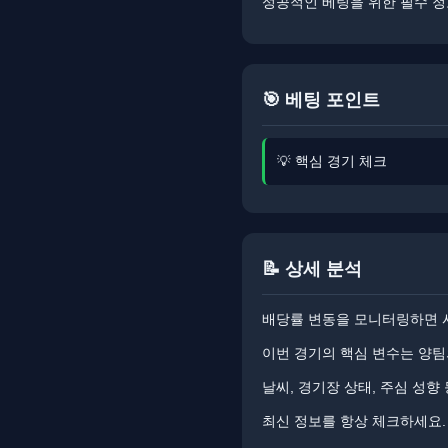
성공적인 베팅을 위한 필수 정
🎯 베팅 포인트
💡 핵심 경기 체크
📝 상세 분석
배당률 변동을 모니터링하면 시
이번 경기의 핵심 변수는 양팀
날씨, 경기장 상태, 주심 성향
최신 정보를 항상 체크하세요. 