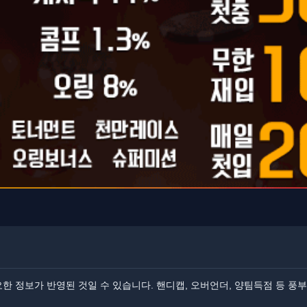
한 정보가 반영된 것일 수 있습니다. 핸디캡, 오버언더, 양팀득점 등 풍