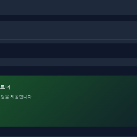
파트너
배당을 제공합니다.