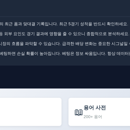
 최근 폼과 맞대결 기록입니다. ​​최근 5경기 성적을 반드시 확인하세요.
 등 외부 요인도 경기 결과에 영향을 줄 수 있으니 종합적으로 분석하세요.
장의 흐름을 파악할 수 있습니다. 급격한 배당 변화는 중요한 시그널일 
로 베팅하면 손실 확률이 높아집니다. 베팅은 정보 싸움입니다. 항상 데이
용어 사전
📖
200+ 용어