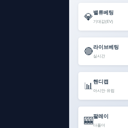
밸류베팅
💎
기대값(EV)
라이브베팅
🔴
실시간
핸디캡
📊
아시안·유럽
팔레이
🎰
다폴더