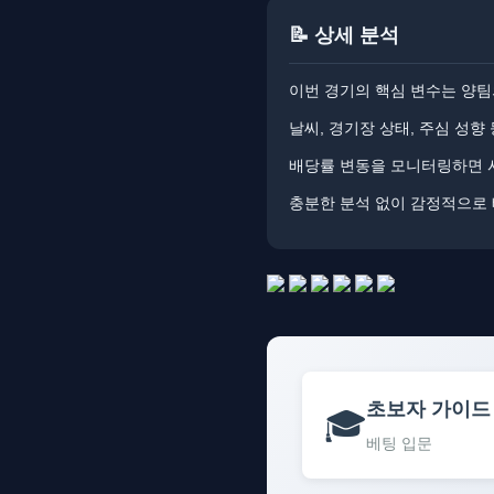
📝 상세 분석
이번 경기의 핵심 변수는 양팀의
날씨, 경기장 상태, 주심 성향
배당률 변동을 모니터링하면 시
​​충분한 분석 없이 감정적으
초보자 가이드
🎓
베팅 입문