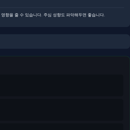
 영향을 줄 수 있습니다. ​주심 성향도 파악해두면 좋습니다.