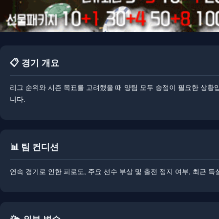
📋 경기 개요
리그 순위와 시즌 목표를 고려했을 때 양팀 모두 승점이 필요한 상황입
니다.
📊 팀 컨디션
​​연속 경기로 인한 피로도, 주요 선수 부상 및 출전 정지 여부, 최근