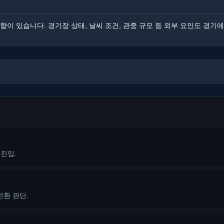
향이 있습니다. 경기장 상태, 날씨 조건, 관중 규모 등 외부 요인도 경기에
 진입.
전환 판단.