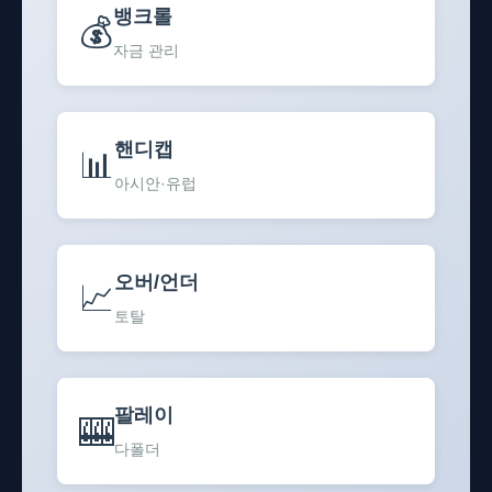
뱅크롤
💰
자금 관리
핸디캡
📊
아시안·유럽
오버/언더
📈
토탈
팔레이
🎰
다폴더