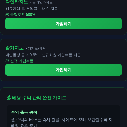
다인카지노
- 온라인카지노
신규가입 후 첫입금 보너스 지급.
🎁 롤링조건 500%
가입하기
솔카지노
- 카지노/베팅
개인롤링 콤프 0.6% · 신규회원 가입쿠폰 지급.
🎁 신규 가입쿠폰
가입하기
💰 베팅 수익 관리 완전 가이드
수익 출금 원칙
월 수익의 50%는 즉시 출금. 사이트에 오래 보관할수록 재
베팅 유혹 증가.