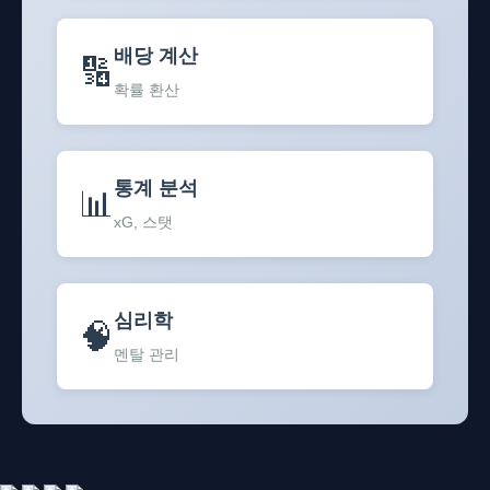
배당 계산
🔢
확률 환산
통계 분석
📊
xG, 스탯
심리학
🧠
멘탈 관리