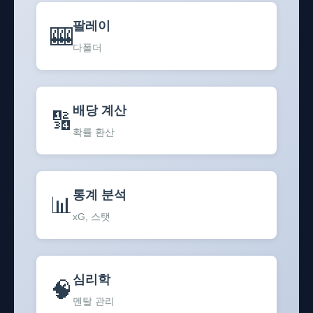
팔레이
🎰
다폴더
배당 계산
🔢
확률 환산
통계 분석
📊
xG, 스탯
심리학
🧠
멘탈 관리