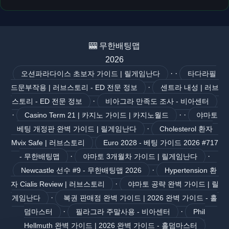
🎰 무한배팅맵
2026
· ·
오션파라다이스 초보자 가이드 | 릴게임난다
타다라필
·
드문부작용 | 러브스토리 - ED 전문 정보
센트라 내성 | 러브
·
스토리 - ED 전문 정보
비아그라 만족도 조사 - 비아센터
·
· ·
Casino Term 21 | 카지노 가이드 | 카지노월드
야마토
·
베팅 개정판 완벽 가이드 | 릴게임난다
Cholesterol 환자
Mvix Safe | 러브스토리
Euro 2028 - 베팅 가이드 2026 #717
·
·
- 무한배팅맵
야마토 3개월차 가이드 | 릴게임난다
·
Newcastle 선수 #9 - 무한배팅맵 2026
Hypertension 환
·
자 Cialis Review | 러브스토리
야마토 공략 완벽 가이드 | 릴
·
게임난다
복권 판매점 완벽 가이드 | 2026 완벽 가이드 - 홀
·
·
덤마스터
필라그라 주말사용 - 비아센터
Phil
Hellmuth 완벽 가이드 | 2026 완벽 가이드 - 홀덤마스터