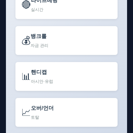
라이브베팅
🔴
실시간
뱅크롤
💰
자금 관리
핸디캡
📊
아시안·유럽
오버/언더
📈
토탈