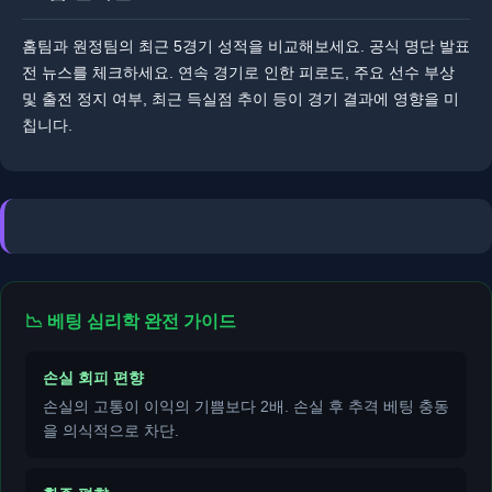
홈팀과 원정팀의 최근 5경기 성적을 비교해보세요. 공식 명단 발표
전 뉴스를 체크하세요. 연속 경기로 인한 피로도, 주요 선수 부상
및 출전 정지 여부, 최근 득실점 추이 등이 경기 결과에 영향을 미
칩니다.
📉 베팅 심리학 완전 가이드
손실 회피 편향
손실의 고통이 이익의 기쁨보다 2배. 손실 후 추격 베팅 충동
을 의식적으로 차단.