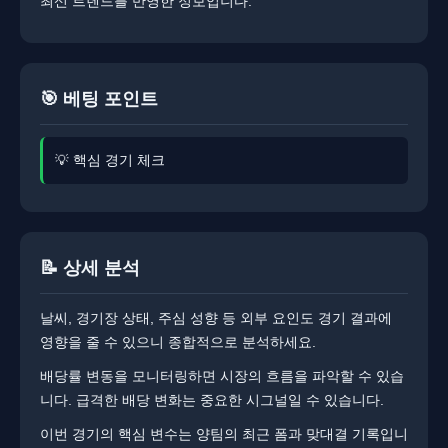
최신 트렌드를 반영한 정보입니다.
🎯 베팅 포인트
💡 핵심 경기 체크
📝 상세 분석
날씨, 경기장 상태, 주심 성향 등 외부 요인도 경기 결과에
영향을 줄 수 있으니 종합적으로 분석하세요.
배당률 변동을 모니터링하면 시장의 흐름을 파악할 수 있습
니다. ​급격한 배당 변화는 중요한 시그널일 수 있습니다.
이번 경기의 핵심 변수는 양팀의 최근 폼과 맞대결 기록입니