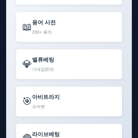
용어 사전
📖
200+ 용어
밸류베팅
💎
기대값(EV)
아비트라지
🎯
슈어벳
라이브베팅