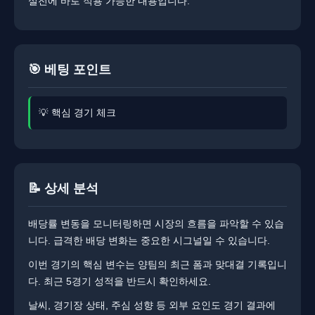
실전에 바로 적용 가능한 내용입니다.
🎯 베팅 포인트
💡 핵심 경기 체크
📝 상세 분석
배당률 변동을 모니터링하면 시장의 흐름을 파악할 수 있습
니다. 급격한 배당 변화는 중요한 시그널일 수 있습니다.
이번 경기의 핵심 변수는 양팀의 최근 폼과 맞대결 기록입니
다. 최근 5경기 성적을 반드시 확인하세요.
날씨, 경기장 상태, 주심 성향 등 외부 요인도 경기 결과에