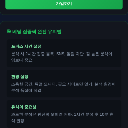
가입하기
🎯 베팅 집중력 완전 유지법
포커스 시간 설정
분석 시 2시간 집중 블록. SNS, 알림 차단. 질 높은 분석이
양보다 중요.
환경 설정
조용한 공간, 듀얼 모니터, 필요 사이트만 열기. 분석 환경이
분석 품질에 직결.
휴식의 중요성
과도한 분석은 판단력 오히려 저하. 1시간 분석 후 10분 휴
식 권장.