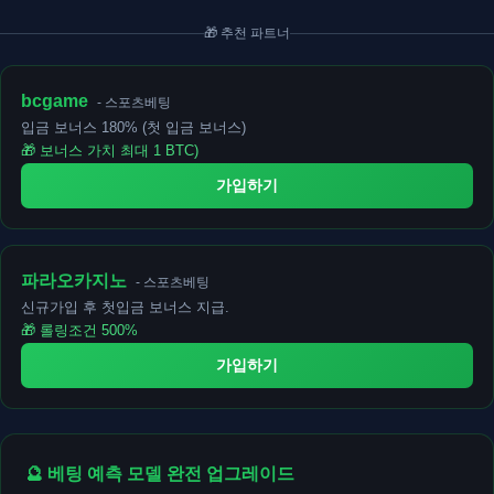
🎁 추천 파트너
bcgame
- 스포츠베팅
입금 보너스 180% (첫 입금 보너스)
🎁 보너스 가치 최대 1 BTC)
가입하기
파라오카지노
- 스포츠베팅
신규가입 후 첫입금 보너스 지급.
🎁 롤링조건 500%
가입하기
🔮 베팅 예측 모델 완전 업그레이드