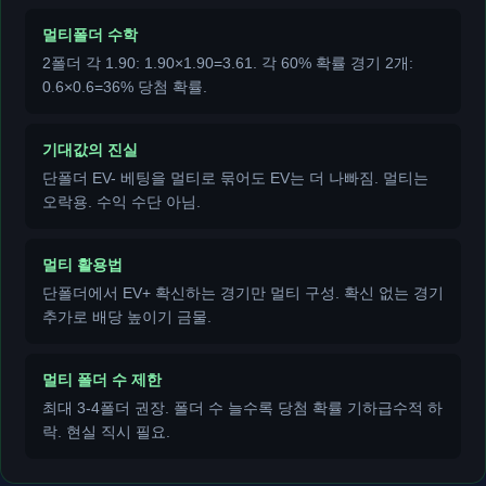
멀티폴더 수학
2폴더 각 1.90: 1.90×1.90=3.61. 각 60% 확률 경기 2개:
0.6×0.6=36% 당첨 확률.
기대값의 진실
단폴더 EV- 베팅을 멀티로 묶어도 EV는 더 나빠짐. 멀티는
오락용. 수익 수단 아님.
멀티 활용법
단폴더에서 EV+ 확신하는 경기만 멀티 구성. 확신 없는 경기
추가로 배당 높이기 금물.
멀티 폴더 수 제한
최대 3-4폴더 권장. 폴더 수 늘수록 당첨 확률 기하급수적 하
락. 현실 직시 필요.