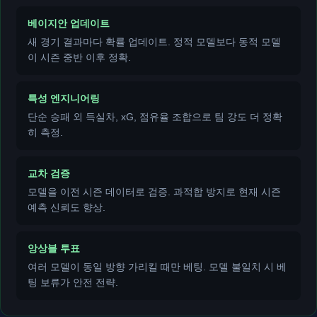
베이지안 업데이트
새 경기 결과마다 확률 업데이트. 정적 모델보다 동적 모델
이 시즌 중반 이후 정확.
특성 엔지니어링
단순 승패 외 득실차, xG, 점유율 조합으로 팀 강도 더 정확
히 측정.
교차 검증
모델을 이전 시즌 데이터로 검증. 과적합 방지로 현재 시즌
예측 신뢰도 향상.
앙상블 투표
여러 모델이 동일 방향 가리킬 때만 베팅. 모델 불일치 시 베
팅 보류가 안전 전략.