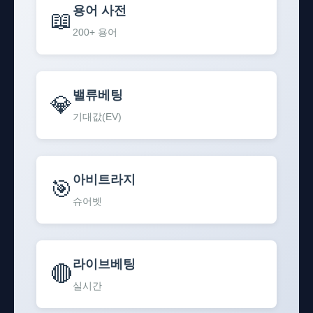
용어 사전
📖
200+ 용어
밸류베팅
💎
기대값(EV)
아비트라지
🎯
슈어벳
라이브베팅
🔴
실시간