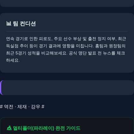
📊 팀 컨디션
​​연속 경기로 인한 피로도, 주요 선수 부상 및 출전 정지 여부, 최근
득실점 추이 등이 경기 결과에 영향을 미칩니다. 홈팀과 원정팀의
최근 5경기 성적을 비교해보세요. 공식 명단 발표 전 뉴스를 체크
하세요.
# 역전 · 제재 · 강우 #
🎪 멀티폴더(파라레이) 완전 가이드