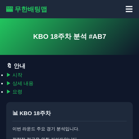
☰
🎰 무한배팅맵
KBO 18주차 분석 #AB7
🔖 안내
▶ 시작
▶ 상세 내용
▶ 요령
📊 KBO 18주차
이번 라운드 주요 경기 분석입니다.