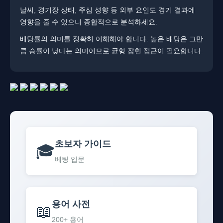
날씨, 경기장 상태, 주심 성향 등 외부 요인도 경기 결과에
영향을 줄 수 있으니 종합적으로 분석하세요.
배당률의 의미를 정확히 이해해야 합니다. ​높은 배당은 그만
큼 승률이 낮다는 의미이므로 균형 잡힌 접근이 필요합니다.
초보자 가이드
🎓
베팅 입문
용어 사전
📖
200+ 용어