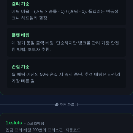
켈리 기준
베팅 비율 = (배당 × 승률 - 1) / (배당 - 1). 풀켈리는 변동성
크니 하프켈리 권장.
플랫 베팅
매 경기 동일 금액 베팅. 단순하지만 뱅크롤 관리 가장 안전
한 방법. 초보자 추천.
손절 기준
월 베팅 예산의 50% 손실 시 즉시 중단. 추격 베팅은 파산의
가장 빠른 길.
🎁 추천 파트너
1xslots
- 스포츠베팅
입금 프리 베팅 200번의 프리스핀. 자동코드