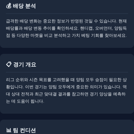
💰 배당 분석
​​급격한 배당 변화는 중요한 정보가 반영된 것일 수 있습니다. 현재
배당률과 배당 변동 추이를 확인하세요. ​​핸디캡, 오버언더, 양팀득
점 등 다양한 마켓을 비교 분석하고 가치 베팅 기회를 찾아보세요.
📋 경기 개요
리그 순위와 시즌 목표를 고려했을 때 양팀 모두 승점이 필요한 상
황입니다. 이번 경기는 양팀 모두에게 중요한 의미가 있습니다. ​역
대 상대 전적과 최근 맞대결 결과를 참고하면 경기 양상을 예측하
는 데 도움이 됩니다.
📊 팀 컨디션