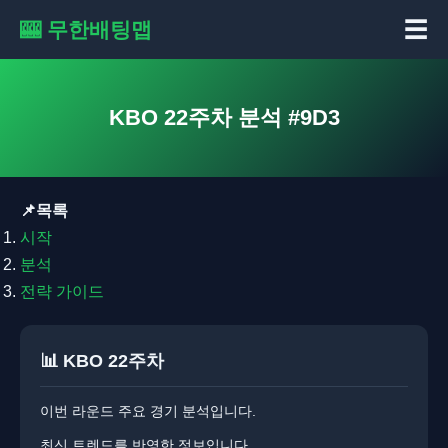
☰
🎰 무한배팅맵
KBO 22주차 분석 #9D3
📌목록
시작
분석
전략 가이드
📊 KBO 22주차
이번 라운드 주요 경기 분석입니다.
최신 트렌드를 반영한 정보입니다.