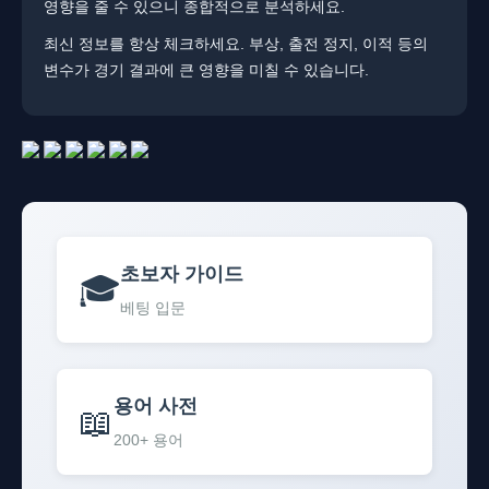
영향을 줄 수 있으니 종합적으로 분석하세요.
최신 정보를 항상 체크하세요. ​​부상, 출전 정지, 이적 등의
변수가 경기 결과에 큰 영향을 미칠 수 있습니다.
초보자 가이드
🎓
베팅 입문
용어 사전
📖
200+ 용어