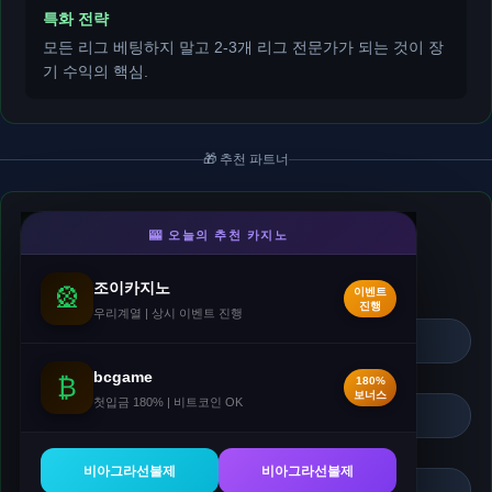
특화 전략
모든 리그 베팅하지 말고 2-3개 리그 전문가가 되는 것이 장
기 수익의 핵심.
🎁 추천 파트너
크레이지슬롯
- 슬롯
🎰 오늘의 추천 카지노
매일 첫입금 15%(최대50만) · 두번째입금 10% 추가.
🎁 매일 첫입금 15%
조이카지노
🎡
이벤트
·
진행
우리계열 | 상시 이벤트 진행
Gwangmyeong Cheap Cialis | 러브스토리
bcgame
· ·
₿
180%
보너스
첫입금 180% | 비트코인 OK
Strategy Tip 399 | 카지노 가이드 | 카지노월드
·
비아그라선불제
비아그라선불제
타달리스 극대효과 | 러브스토리 - ED 전문 정보