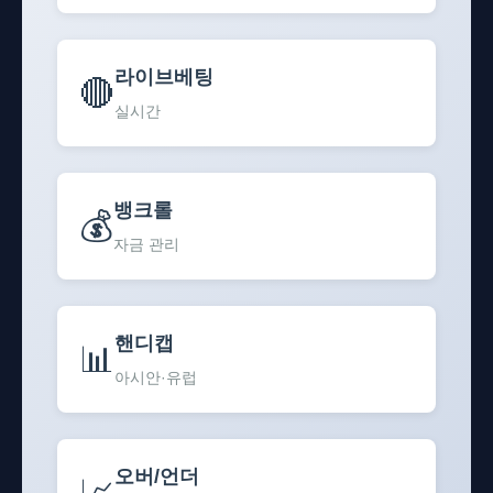
라이브베팅
🔴
실시간
뱅크롤
💰
자금 관리
핸디캡
📊
아시안·유럽
오버/언더
📈