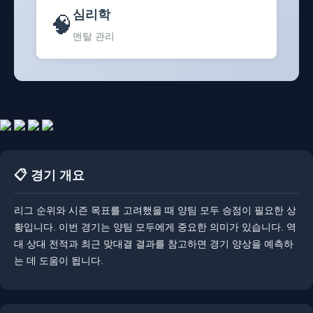
심리학
🧠
멘탈 관리
📋 경기 개요
​​리그 순위와 시즌 목표를 고려했을 때 양팀 모두 승점이 필요한 상
황입니다. 이번 경기는 양팀 모두에게 중요한 의미가 있습니다. ​​역
대 상대 전적과 최근 맞대결 결과를 참고하면 경기 양상을 예측하
는 데 도움이 됩니다.