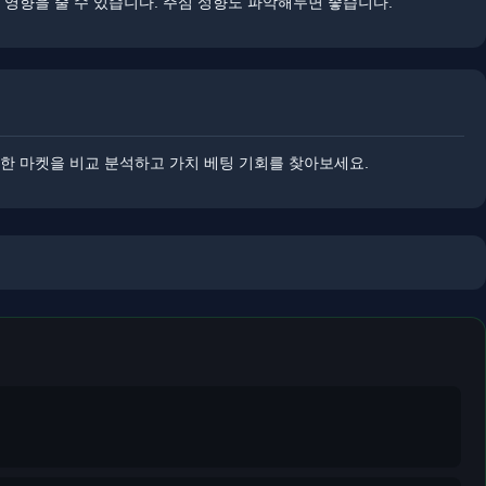
에 영향을 줄 수 있습니다. 주심 성향도 파악해두면 좋습니다.
다양한 마켓을 비교 분석하고 가치 베팅 기회를 찾아보세요.