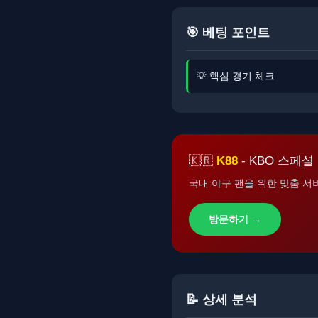
🎯 베팅 포인트
💡 핵심 경기 체크
🇰🇷
K88
- KBO 스페셜
국내 야구 팬을 위한 맞춤 서
방문하기 →
📝 상세 분석