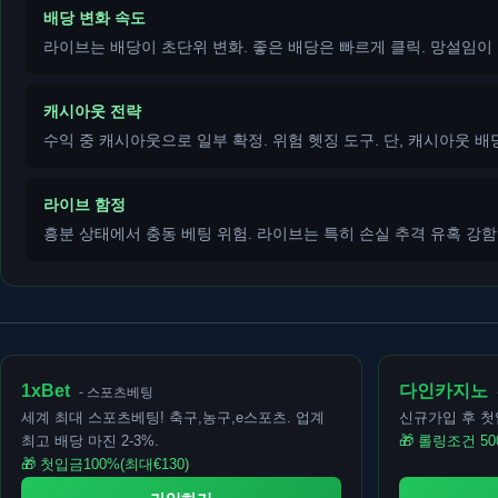
배당 변화 속도
라이브는 배당이 초단위 변화. 좋은 배당은 빠르게 클릭. 망설임이 
캐시아웃 전략
수익 중 캐시아웃으로 일부 확정. 위험 헷징 도구. 단, 캐시아웃 배
라이브 함정
흥분 상태에서 충동 베팅 위험. 라이브는 특히 손실 추격 유혹 강함.
1xBet
다인카지노
- 스포츠베팅
세계 최대 스포츠베팅! 축구,농구,e스포츠. 업계
신규가입 후 첫
최고 배당 마진 2-3%.
🎁 롤링조건 50
🎁 첫입금100%(최대€130)