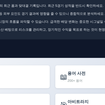
 최근 폼과 맞대결 기록입니다. ​​최근 5경기 성적을 반드시 확인하세요.
 등 외부 요인도 경기 결과에 영향을 줄 수 있으니 종합적으로 분석하세요.
장의 흐름을 파악할 수 있습니다. ​​급격한 배당 변화는 중요한 시그널일 
분산 베팅으로 리스크를 관리하고, 장기적인 수익을 목표로 하는 것이 현
용어 사전
📖
200+ 용어
아비트라지