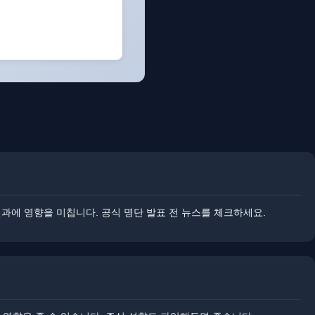
과에 영향을 미칩니다. ​​공식 명단 발표 전 뉴스를 체크하세요.