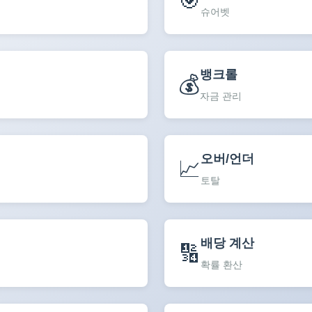
🎯
슈어벳
뱅크롤
💰
자금 관리
오버/언더
📈
토탈
배당 계산
🔢
확률 환산