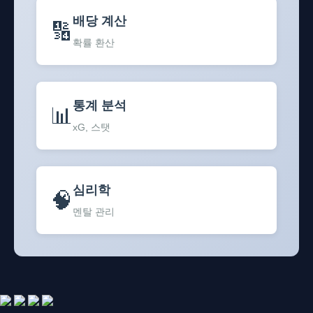
배당 계산
🔢
확률 환산
통계 분석
📊
xG, 스탯
심리학
🧠
멘탈 관리