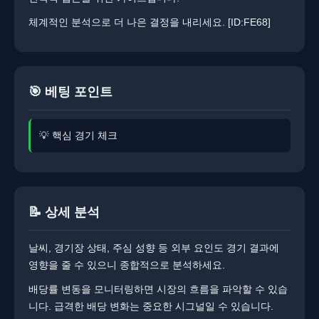
체계적인 분석으로 더 나은 결정을 내리세요. [ID:FE68]
🎯 베팅 포인트
💡 핵심 경기 체크
📝 상세 분석
날씨, 경기장 상태, 주심 성향 등 외부 요인도 경기 결과에
영향을 줄 수 있으니 종합적으로 분석하세요.
배당률 변동을 모니터링하면 시장의 흐름을 파악할 수 있습
니다. ​​급격한 배당 변화는 중요한 시그널일 수 있습니다.