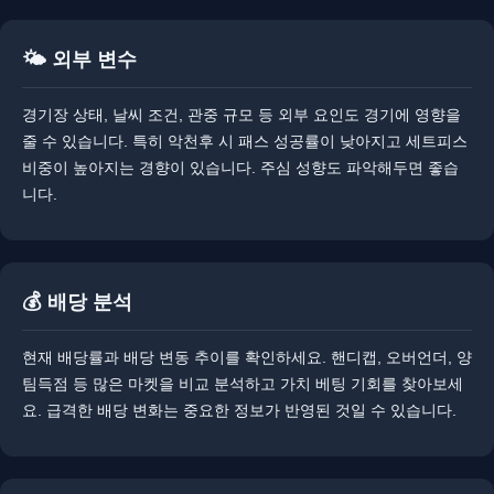
🌤️ 외부 변수
경기장 상태, 날씨 조건, 관중 규모 등 외부 요인도 경기에 영향을
줄 수 있습니다. ​특히 악천후 시 패스 성공률이 낮아지고 세트피스
비중이 높아지는 경향이 있습니다. 주심 성향도 파악해두면 좋습
니다.
💰 배당 분석
현재 배당률과 배당 변동 추이를 확인하세요. 핸디캡, 오버언더, 양
팀득점 등 많은 마켓을 비교 분석하고 가치 베팅 기회를 찾아보세
요. 급격한 배당 변화는 중요한 정보가 반영된 것일 수 있습니다.