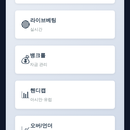
라이브베팅
🔴
실시간
뱅크롤
💰
자금 관리
핸디캡
📊
아시안·유럽
오버/언더
📈