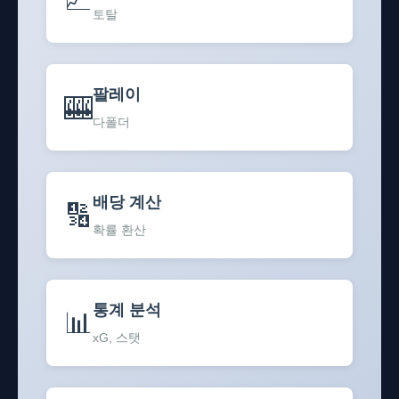
토탈
팔레이
🎰
다폴더
배당 계산
🔢
확률 환산
통계 분석
📊
xG, 스탯