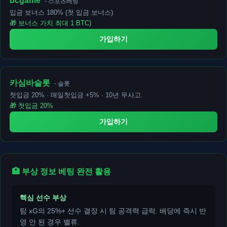
bcgame
- 스포츠베팅
입금 보너스 180% (첫 입금 보너스)
🎁 보너스 가치 최대 1 BTC)
가입하기
카심바슬롯
- 슬롯
첫입금 20% · 매일첫입금 +5% · 10년 무사고.
🎁 첫입금 20%
가입하기
🏥 부상 정보 베팅 완전 활용
핵심 선수 부상
팀 xG의 25%+ 선수 결장 시 팀 공격력 급락. 배당에 즉시 반
영 안 된 경우 밸류.