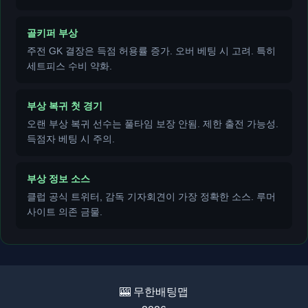
골키퍼 부상
주전 GK 결장은 득점 허용률 증가. 오버 베팅 시 고려. 특히
세트피스 수비 약화.
부상 복귀 첫 경기
오랜 부상 복귀 선수는 풀타임 보장 안됨. 제한 출전 가능성.
득점자 베팅 시 주의.
부상 정보 소스
클럽 공식 트위터, 감독 기자회견이 가장 정확한 소스. 루머
사이트 의존 금물.
🎰 무한배팅맵