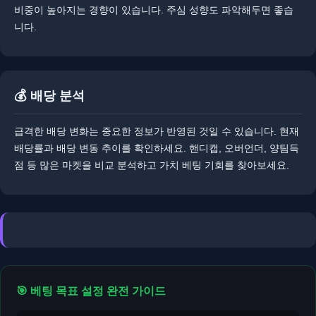
비중이 높아지는 경향이 있습니다. 주심 성향도 파악해두면 좋습
니다.
💰 배당 분석
급격한 배당 변화는 중요한 정보가 반영된 것일 수 있습니다. 현재
배당률과 배당 변동 추이를 확인하세요. ​​핸디캡, 오버언더, 양팀득
점 등 많은 마켓을 비교 분석하고 가치 베팅 기회를 찾아보세요.
🎯 베팅 목표 설정 완전 가이드