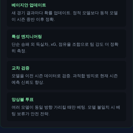
베이지안 업데이트
새 경기 결과마다 확률 업데이트. 정적 모델보다 동적 모델
이 시즌 중반 이후 정확.
특성 엔지니어링
단순 승패 외 득실차, xG, 점유율 조합으로 팀 강도 더 정확
히 측정.
교차 검증
모델을 이전 시즌 데이터로 검증. 과적합 방지로 현재 시즌
예측 신뢰도 향상.
앙상블 투표
여러 모델이 동일 방향 가리킬 때만 베팅. 모델 불일치 시 베
팅 보류가 안전 전략.