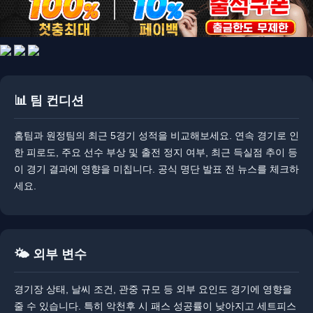
📊 팀 컨디션
홈팀과 원정팀의 최근 5경기 성적을 비교해보세요. 연속 경기로 인
한 피로도, 주요 선수 부상 및 출전 정지 여부, 최근 득실점 추이 등
이 경기 결과에 영향을 미칩니다. 공식 명단 발표 전 뉴스를 체크하
세요.
🌤️ 외부 변수
경기장 상태, 날씨 조건, 관중 규모 등 외부 요인도 경기에 영향을
줄 수 있습니다. 특히 악천후 시 패스 성공률이 낮아지고 세트피스