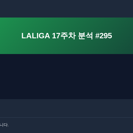
LALIGA 17주차 분석 #295
니다.