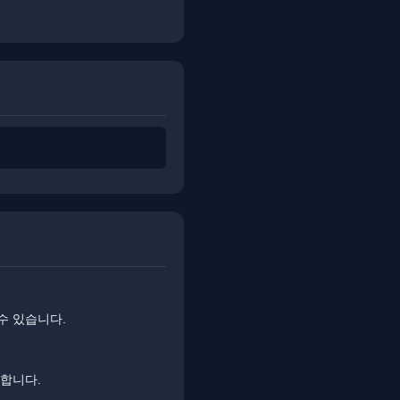
수 있습니다.
명합니다.