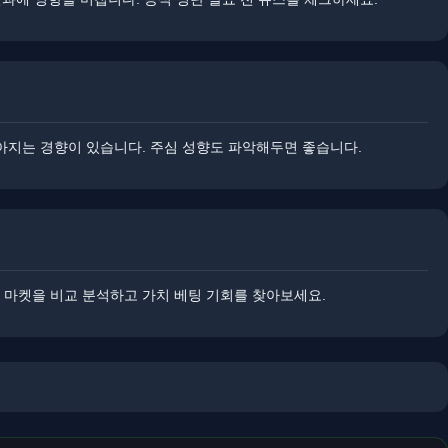
높아지는 경향이 있습니다. 주심 성향도 파악해두면 좋습니다.
은 마켓을 비교 분석하고 가치 베팅 기회를 찾아보세요.