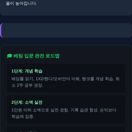
율이 높아집니다.
🎓 베팅 입문 완전 로드맵
1단계: 개념 학습
배당률 읽기, 1X2/핸디/오버언더 이해, 뱅크롤 개념 학습. 최
소 2주 공부 권장.
2단계: 소액 실전
1만원 이하 소액으로 실전 경험. 기록 습관 형성. 손익보다
학습에 집중.