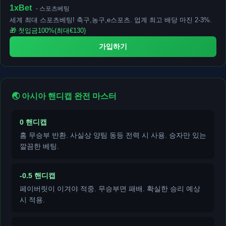
1xBet
- 스포츠베팅
세계 최대 스포츠베팅! 축구,농구,e스포츠. 업계 최고 배당 마진 2-3%.
🎁 첫입금100%(최대€130)
가입하기
🌏 아시아 핸디캡 완전 마스터
0 핸디캡
홈 무승부 반환. 사실상 양팀 동등 전력 시 사용. 승자만 있는
깔끔한 베팅.
-0.5 핸디캡
페이버릿이 이겨야 적중. 무승부면 패배. 확실한 승리 예상
시 적용.