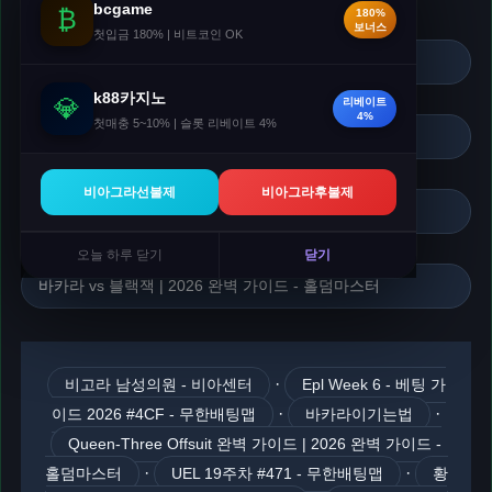
bcgame
₿
180%
· ·
보너스
첫입금 180% | 비트코인 OK
야마토 개정판 추천 완벽 가이드 | 릴게임난다
k88카지노
·
💎
리베이트
4%
첫매충 5~10% | 슬롯 리베이트 4%
Strategy Tip 392 | 카지노 가이드 | 카지노월드
·
비아그라선불제
비아그라후불제
2025 11 - 베팅 가이드 2026 #D84 - 무한배팅맵
·
오늘 하루 닫기
닫기
바카라 vs 블랙잭 | 2026 완벽 가이드 - 홀덤마스터
·
비고라 남성의원 - 비아센터
Epl Week 6 - 베팅 가
·
·
이드 2026 #4CF - 무한배팅맵
바카라이기는법
Queen-Three Offsuit 완벽 가이드 | 2026 완벽 가이드 -
·
·
홀덤마스터
UEL 19주차 #471 - 무한배팅맵
황