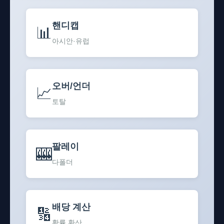
핸디캡
📊
아시안·유럽
오버/언더
📈
토탈
팔레이
🎰
다폴더
배당 계산
🔢
확률 환산