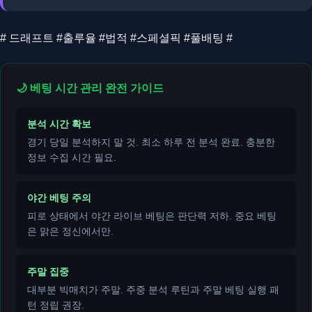
# 드래프트 #출루율 #법적 #스페셜픽 #풀배팅 #
🌙 베팅 시간 관리 완전 가이드
분석 시간 확보
경기 당일 분석하지 말 것. 최소 하루 전 분석 완료. 충분한
정보 수집 시간 필요.
야간 베팅 주의
피로 상태에서 야간 라이브 베팅은 판단력 저하. 중요 베팅
은 맑은 정신에서만.
주말 집중
대부분 빅매치가 주말. 주중 분석 루틴과 주말 베팅 실행 패
턴 정립 권장.