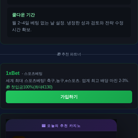
쿨다운 기간
월 2~4일 베팅 없는 날 설정. 냉정한 성과 검토와 전략 수정
시간 확보.
🎁 추천 파트너
1xBet
- 스포츠베팅
세계 최대 스포츠베팅! 축구,농구,e스포츠. 업계 최고 배당 마진 2-3%.
🎁 첫입금100%(최대€130)
가입하기
카심바슬롯
- 슬롯
🎰 오늘의 추천 카지노
첫입금 20% · 매일첫입금 +5% · 10년 무사고.
🎁 첫입금 20%