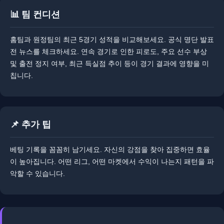
📊 팀 컨디션
홈팀과 원정팀의 최근 5경기 성적을 비교해보세요. 공식 명단 발표
전 뉴스를 체크하세요. ​연속 경기로 인한 피로도, 주요 선수 부상
및 출전 정지 여부, 최근 득실점 추이 등이 경기 결과에 영향을 미
칩니다.
📌 추가 팁
베팅 기록을 꼼꼼히 남기세요. ​자신의 강점을 찾아 집중하면 효율
이 높아집니다. ​어떤 리그, 어떤 마켓에서 수익이 나는지 패턴을 파
악할 수 있습니다.