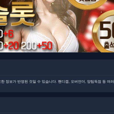
요한 정보가 반영된 것일 수 있습니다. ​​핸디캡, 오버언더, 양팀득점 등 