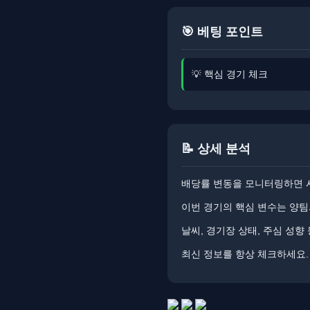
🎯 베팅 포인트
💡 핵심 경기 체크
📝 상세 분석
배당률 변동을 모니터링하면 시
이번 경기의 핵심 변수는 양팀
날씨, 경기장 상태, 주심 성향
최신 정보를 항상 체크하세요. 