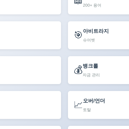
📖
200+ 용어
아비트라지
🎯
슈어벳
뱅크롤
💰
자금 관리
오버/언더
📈
토탈