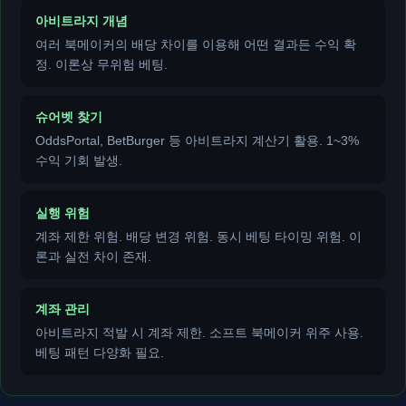
아비트라지 개념
여러 북메이커의 배당 차이를 이용해 어떤 결과든 수익 확
정. 이론상 무위험 베팅.
슈어벳 찾기
OddsPortal, BetBurger 등 아비트라지 계산기 활용. 1~3%
수익 기회 발생.
실행 위험
계좌 제한 위험. 배당 변경 위험. 동시 베팅 타이밍 위험. 이
론과 실전 차이 존재.
계좌 관리
아비트라지 적발 시 계좌 제한. 소프트 북메이커 위주 사용.
베팅 패턴 다양화 필요.