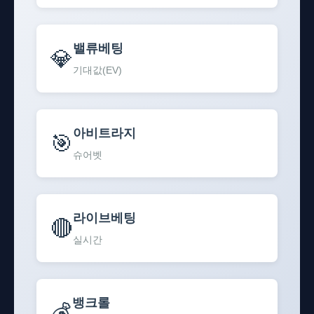
밸류베팅
💎
기대값(EV)
아비트라지
🎯
슈어벳
라이브베팅
🔴
실시간
뱅크롤
💰