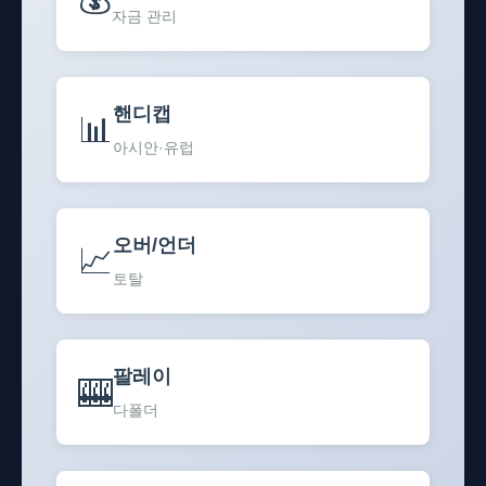
자금 관리
핸디캡
📊
아시안·유럽
오버/언더
📈
토탈
팔레이
🎰
다폴더