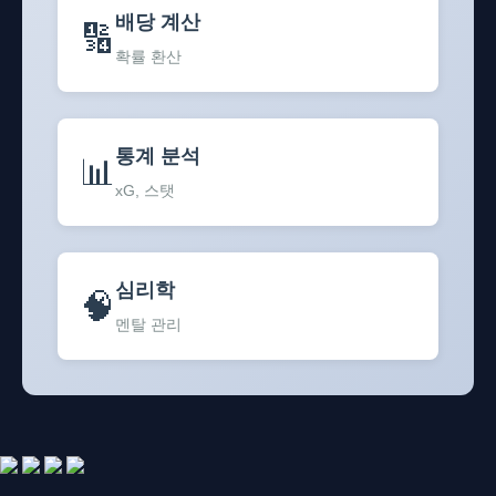
배당 계산
🔢
확률 환산
통계 분석
📊
xG, 스탯
심리학
🧠
멘탈 관리