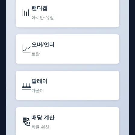
핸디캡
📊
아시안·유럽
오버/언더
📈
토탈
팔레이
🎰
다폴더
배당 계산
🔢
확률 환산