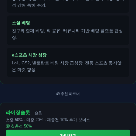
성 강해 특히 주의.
소셜 베팅
친구와 함께 베팅, 픽 공유. 커뮤니티 기반 베팅 플랫폼 급성
장.
e스포츠 시장 성장
LoL, CS2, 발로란트 베팅 시장 급성장. 전통 스포츠 못지않
은 마켓 형성.
🎁 추천 파트너
라이징슬롯
- 슬롯
첫충 50% · 매충 20% · 재충전 10% 추가 보너스.
🎁 첫충전 50%
가입하기