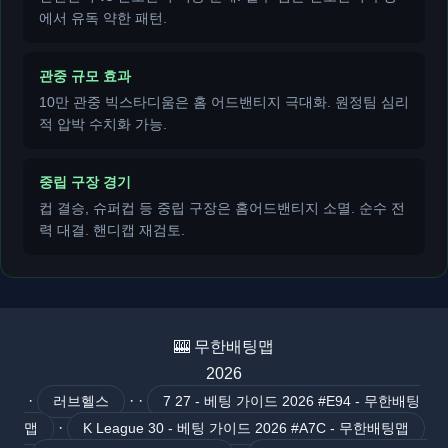
에서 유독 약한 패턴.
관중 규모 효과
10만 관중 빅스타디움은 홈 어드밴티지 극대화. 원정팀 심리
적 압박 수치화 가능.
중립 구장 경기
컵 결승, 슈퍼컵 등 중립 구장은 홈어드밴티지 소멸. 순수 전
력 대결. 핸디캡 재검토.
🎰 무한배팅맵
2026
·
· ·
러브헬스
7 27 - 베팅 가이드 2026 #E94 - 무한배팅
·
맵
K League 30 - 베팅 가이드 2026 #A7C - 무한배팅맵