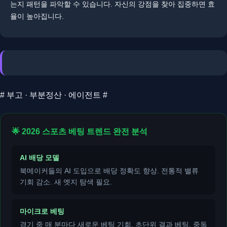
는지 패턴을 파악할 수 있습니다. 자신의 강점을 찾아 집중하면 효
율이 높아집니다.
# 부고 · 부분정산 · 에이전트 #
🌟 2026 스포츠 베팅 트렌드 완전 분석
AI 배당 모델
북메이커들의 AI 도입으로 배당 정확도 향상. 전통적 밸류
기회 감소. 새 엣지 탐색 필요.
마이크로 베팅
경기 중 매 분마다 새로운 베팅 기회. 초단위 결과 베팅. 중독