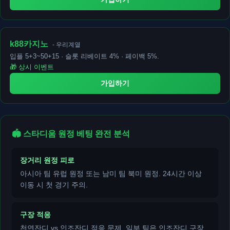
k88카지노
- 우리계열
입플 5+3~50+15 · 슬롯 리베이트 4% · 페이백 5%.
🎁 상시 이벤트
가입하기
🏟️ 스타디움 원정 베팅 완전 분석
장거리 원정 피로
아시아 팀 유럽 원정 또는 남미 팀 북미 원정. 24시간 이상
이동 시 첫 경기 주의.
구장 적응
천연잔디 vs 인조잔디 적응 문제. 일부 팀은 인조잔디 구장