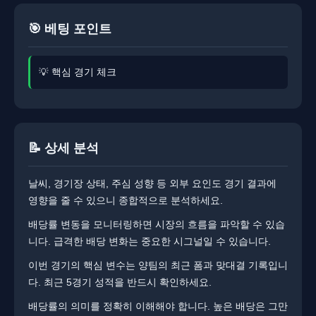
🎯 베팅 포인트
💡 핵심 경기 체크
📝 상세 분석
날씨, 경기장 상태, 주심 성향 등 외부 요인도 경기 결과에
영향을 줄 수 있으니 종합적으로 분석하세요.
배당률 변동을 모니터링하면 시장의 흐름을 파악할 수 있습
니다. ​​급격한 배당 변화는 중요한 시그널일 수 있습니다.
이번 경기의 핵심 변수는 양팀의 최근 폼과 맞대결 기록입니
다. 최근 5경기 성적을 반드시 확인하세요.
배당률의 의미를 정확히 이해해야 합니다. ​​높은 배당은 그만