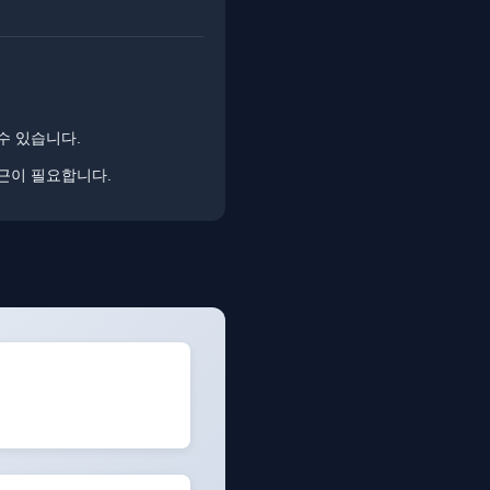
수 있습니다.
근이 필요합니다.