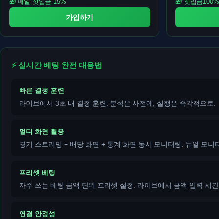
🎁 매일 첫입금 15%
🎁 첫입금100%
가입하기
⚡ 실시간 베팅 완전 대응법
빠른 결정 훈련
라이브에서 3초 내 결정 훈련. 분석은 사전에, 실행은 즉각적으로.
멀티 화면 활용
경기 스트리밍 + 배당 화면 + 통계 화면 동시 모니터링. 듀얼 모니터
프리셋 베팅
자주 쓰는 베팅 금액 단위 프리셋 설정. 라이브에서 금액 입력 시간
연결 안정성