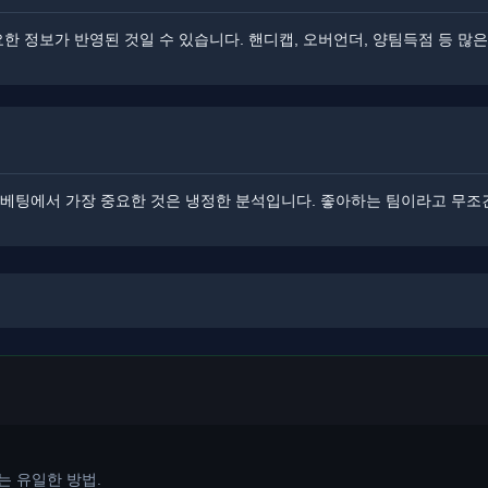
요한 정보가 반영된 것일 수 있습니다. 핸디캡, 오버언더, 양팀득점 등 많
 베팅에서 가장 중요한 것은 냉정한 분석입니다. ​​좋아하는 팀이라고 무
는 유일한 방법.