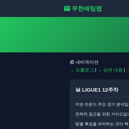
🎰 무한배팅맵
📰 내비게이션
→ 프롤로그
|
→ 상세 내용
|
📊 LIGUE1 12주차
이번 라운드 주요 경기 분석입
전략적 접근을 위한 가이드입
팀별 특성을 파악하는 것이 핵심입니다