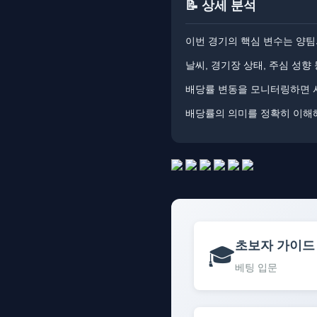
📝 상세 분석
이번 경기의 핵심 변수는 양팀의
날씨, 경기장 상태, 주심 성향
배당률 변동을 모니터링하면 시
배당률의 의미를 정확히 이해해
초보자 가이드
🎓
베팅 입문