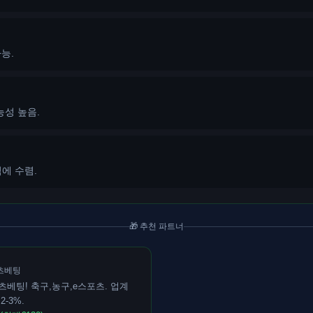
가능.
능성 높음.
익에 수렴.
🎁 추천 파트너
포츠베팅
츠베팅! 축구,농구,e스포츠. 업계
-3%.