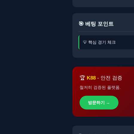
🎯 베팅 포인트
💡 핵심 경기 체크
🏆
K88
- 안전 검증
철저히 검증된 플랫폼.
방문하기 →