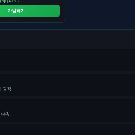
(최대€130)
가입하기
 권장.
 단축.