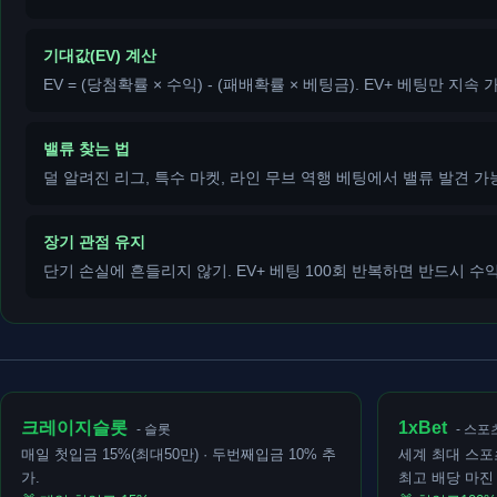
기대값(EV) 계산
EV = (당첨확률 × 수익) - (패배확률 × 베팅금). EV+ 베팅만 지속 
밸류 찾는 법
덜 알려진 리그, 특수 마켓, 라인 무브 역행 베팅에서 밸류 발견 가
장기 관점 유지
단기 손실에 흔들리지 않기. EV+ 베팅 100회 반복하면 반드시 수
크레이지슬롯
1xBet
- 슬롯
- 스
매일 첫입금 15%(최대50만) · 두번째입금 10% 추
세계 최대 스포
가.
최고 배당 마진 2