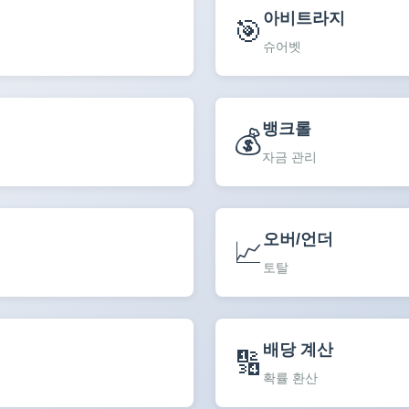
아비트라지
🎯
슈어벳
뱅크롤
💰
자금 관리
오버/언더
📈
토탈
배당 계산
🔢
확률 환산