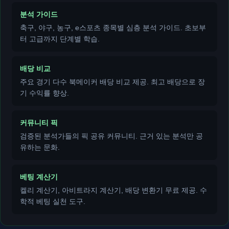
분석 가이드
축구, 야구, 농구, e스포츠 종목별 심층 분석 가이드. 초보부
터 고급까지 단계별 학습.
배당 비교
주요 경기 다수 북메이커 배당 비교 제공. 최고 배당으로 장
기 수익률 향상.
커뮤니티 픽
검증된 분석가들의 픽 공유 커뮤니티. 근거 있는 분석만 공
유하는 문화.
베팅 계산기
켈리 계산기, 아비트라지 계산기, 배당 변환기 무료 제공. 수
학적 베팅 실천 도구.