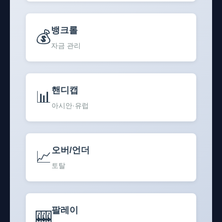
뱅크롤
💰
자금 관리
핸디캡
📊
아시안·유럽
오버/언더
📈
토탈
팔레이
🎰