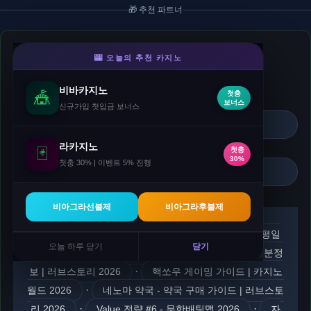
🎁 추천 파트너
카심바슬롯
- 슬롯
🎰 오늘의 추천 카지노
첫입금 20% · 매일첫입금 +5% · 10년 무사고.
🎁 첫입금 20%
비바카지노
🎪
첫충
·
보너스
신규가입 첫입금 보너스
Uecl 분석 #14 - 무한배팅맵
라카지노
·
🃏
첫충
30%
첫충 30% | 이벤트 5% 진행
슬롯 전략 팁 #381 | 2026 완벽 가이드 - 홀덤마스터
비아그라선불제
비아그라후불제
·
비그렉스 (Vigrex) 완벽 가이드 | 러브스토리
평일
오늘 하루 닫기
닫기
·
vs 주말 릴게임 차이점 | 릴게임난다
빌리트라 성분정
·
보 | 러브스토리 2026
핵쏘우 게이밍 가이드 | 카지노
·
월드 2026
네노마 약국 - 약국 구매 가이드 | 러브스토
·
·
리 2026
Value 전략 #6 - 무한배팅맵 2026
자