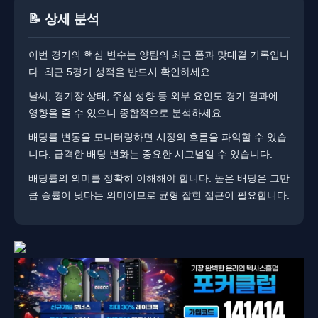
📝 상세 분석
이번 경기의 핵심 변수는 양팀의 최근 폼과 맞대결 기록입니
다. ​​최근 5경기 성적을 반드시 확인하세요.
날씨, 경기장 상태, 주심 성향 등 외부 요인도 경기 결과에
영향을 줄 수 있으니 종합적으로 분석하세요.
배당률 변동을 모니터링하면 시장의 흐름을 파악할 수 있습
니다. ​급격한 배당 변화는 중요한 시그널일 수 있습니다.
배당률의 의미를 정확히 이해해야 합니다. ​높은 배당은 그만
큼 승률이 낮다는 의미이므로 균형 잡힌 접근이 필요합니다.