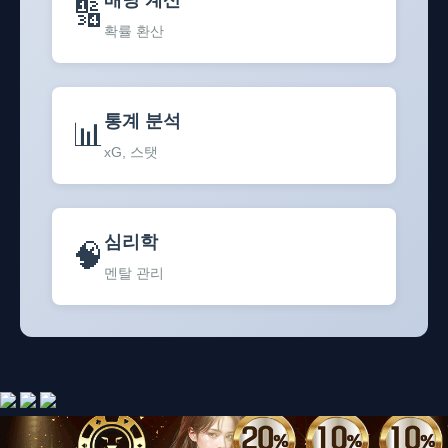
🔢
확률 환산
통계 분석
📊
xG, 스탯
심리학
🧠
멘탈 관리