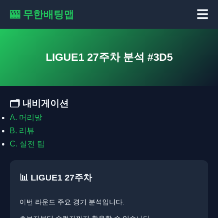
☰
🎰 무한배팅맵
LIGUE1 27주차 분석 #3D5
🗂️ 내비게이션
A. 머리말
B. 리뷰
C. 실전 팁
📊 LIGUE1 27주차
이번 라운드 주요 경기 분석입니다.