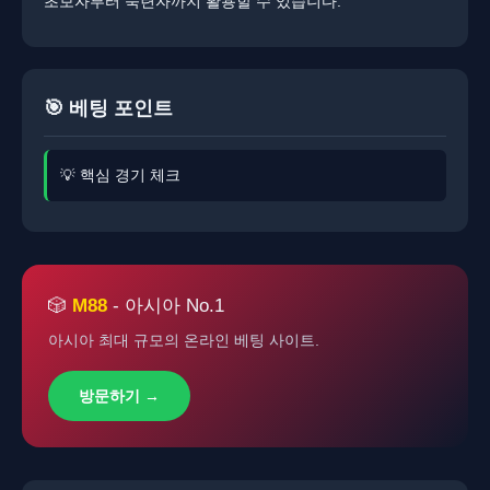
초보자부터 숙련자까지 활용할 수 있습니다.
🎯 베팅 포인트
💡 핵심 경기 체크
🎲
M88
- 아시아 No.1
아시아 최대 규모의 온라인 베팅 사이트.
방문하기 →