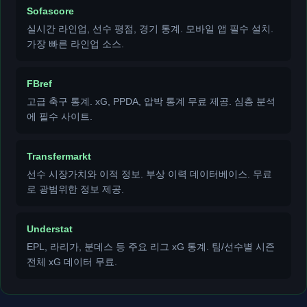
Sofascore
실시간 라인업, 선수 평점, 경기 통계. 모바일 앱 필수 설치.
가장 빠른 라인업 소스.
FBref
고급 축구 통계. xG, PPDA, 압박 통계 무료 제공. 심층 분석
에 필수 사이트.
Transfermarkt
선수 시장가치와 이적 정보. 부상 이력 데이터베이스. 무료
로 광범위한 정보 제공.
Understat
EPL, 라리가, 분데스 등 주요 리그 xG 통계. 팀/선수별 시즌
전체 xG 데이터 무료.