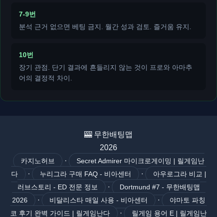
7-9번
분석 근거 없으면 베팅 금지. 월간 성과 검토. 즐거움 유지.
10번
장기 관점. 단기 결과에 흔들리지 않는 것이 프로와 아마추
어의 결정적 차이.
🎰 무한배팅맵
2026
·
카지노허브
Secret Admirer 마이크로게이밍 | 릴게임난
·
·
다
누리그라 구매 FAQ - 비아센터
아우로그라 비교 |
·
러브스토리 - ED 전문 정보
Dortmund #7 - 무한배팅맵
·
·
2026
비달리스타 매일 사용 - 비아센터
야마토 파칭
·
코 후기 완벽 가이드 | 릴게임난다
릴게임 용어 E | 릴게임난