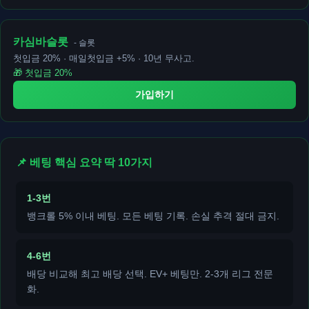
카심바슬롯
- 슬롯
첫입금 20% · 매일첫입금 +5% · 10년 무사고.
🎁 첫입금 20%
가입하기
📌 베팅 핵심 요약 딱 10가지
1-3번
뱅크롤 5% 이내 베팅. 모든 베팅 기록. 손실 추격 절대 금지.
4-6번
배당 비교해 최고 배당 선택. EV+ 베팅만. 2-3개 리그 전문
화.