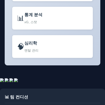
통계 분석
📊
xG, 스탯
심리학
🧠
멘탈 관리
📊 팀 컨디션