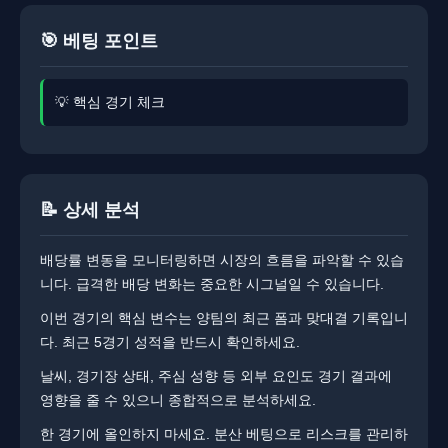
🎯 베팅 포인트
💡 핵심 경기 체크
📝 상세 분석
배당률 변동을 모니터링하면 시장의 흐름을 파악할 수 있습
니다. ​​급격한 배당 변화는 중요한 시그널일 수 있습니다.
이번 경기의 핵심 변수는 양팀의 최근 폼과 맞대결 기록입니
다. ​​최근 5경기 성적을 반드시 확인하세요.
날씨, 경기장 상태, 주심 성향 등 외부 요인도 경기 결과에
영향을 줄 수 있으니 종합적으로 분석하세요.
한 경기에 올인하지 마세요. ​분산 베팅으로 리스크를 관리하