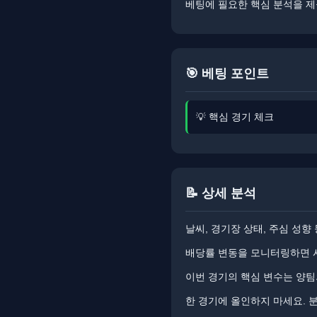
베팅에 필요한 핵심 분석을 제
🎯 베팅 포인트
💡 핵심 경기 체크
📝 상세 분석
날씨, 경기장 상태, 주심 성향
배당률 변동을 모니터링하면 시
이번 경기의 핵심 변수는 양팀
한 경기에 올인하지 마세요. 