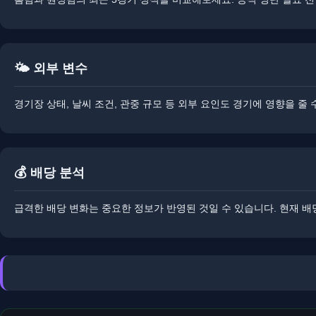
🌤️ 외부 변수
경기장 상태, 날씨 조건, 관중 규모 등 외부 요인도 경기에 영향을 줄
💰 배당 분석
​급격한 배당 변화는 중요한 정보가 반영된 것일 수 있습니다. 현재 배