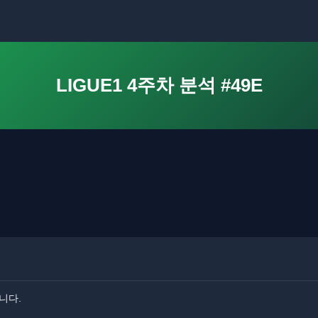
LIGUE1 4주차 분석 #49E
니다.