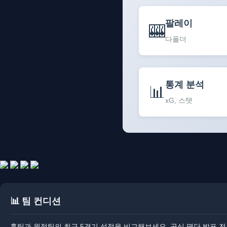
팔레이
🎰
다폴더
통계 분석
📊
xG, 스탯
📊 팀 컨디션
홈팀과 원정팀의 최근 5경기 성적을 비교해보세요. ​​공식 명단 발표 전