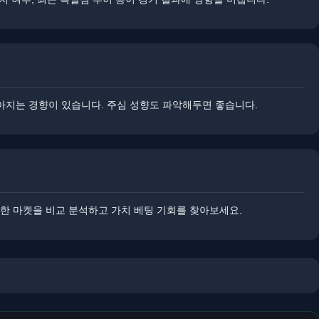
아지는 경향이 있습니다. ​​주심 성향도 파악해두면 좋습니다.
풍부한 마켓을 비교 분석하고 가치 베팅 기회를 찾아보세요.