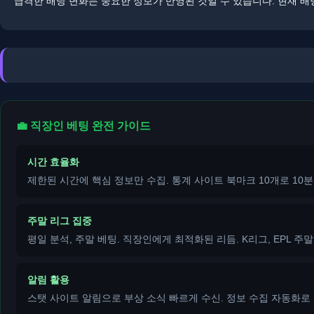
​급격한 배당 변화는 중요한 정보가 반영된 것일 수 있습니다. 현재 배
💼 직장인 베팅 완전 가이드
시간 효율화
제한된 시간에 핵심 정보만 수집. 통계 사이트 북마크 10개로 10분
주말 리그 집중
평일 분석, 주말 베팅. 직장인에게 최적화된 리듬. K리그, EPL 주말
알림 활용
스탯 사이트 알림으로 부상 소식 빠르게 수신. 정보 수집 자동화로 