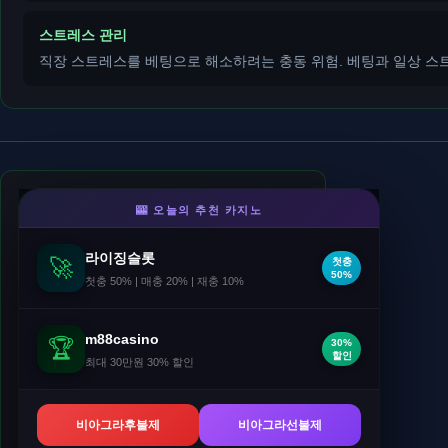
스트레스 관리
직장 스트레스를 베팅으로 해소하려는 충동 위험. 베팅과 일상 스트
슈퍼플레이
- 카지노
🎰 오늘의 추천 카지노
매주/매월 쿠폰 · 신규회원 특별 혜택.
🎁 50%+포인트+쿠폰
라이징슬롯
🚀
첫충
·
50%
첫충 50% | 매충 20% | 재충 10%
Does Exercise Help Ed | 러브스토리
m88casino
·
🏆
30%
할인
최대 30만원 30% 할인
The Dark Joker ELK | 릴게임난다
비아그라후불제
비아그라선불제