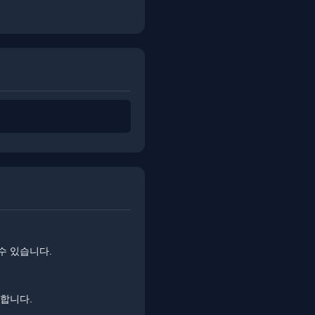
수 있습니다.
명합니다.