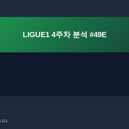
LIGUE1 4주차 분석 #49E
니다.