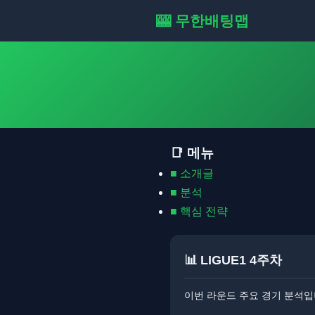
🎰 무한배팅맵
📑 메뉴
■ 소개글
■ 분석
■ 핵심 전략
📊 LIGUE1 4주차
이번 라운드 주요 경기 분석입