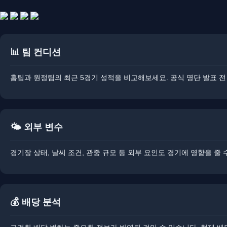
📊 팀 컨디션
홈팀과 원정팀의 최근 5경기 성적을 비교해보세요. ​​공식 명단 발표 전
🌤️ 외부 변수
경기장 상태, 날씨 조건, 관중 규모 등 외부 요인도 경기에 영향을 줄
💰 배당 분석