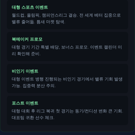
대형 스포츠 이벤트
월드컵, 올림픽, 챔피언스리그 결승. 전 세계 베터 집중으로
밸류 줄어듦. 틈새 마켓 탐색.
북메이커 프로모
대형 경기 기간 특별 배당, 보너스 프로모. 이벤트 캘린더 미
리 확인해 준비.
비인기 이벤트
대형 이벤트 병행 진행되는 비인기 경기에서 밸류 기회 발생
가능. 집중력 분산 주의.
포스트 이벤트
대형 대회 후 리그 복귀 첫 경기는 동기/컨디션 변화 큰 기회.
대표팀 귀환 선수 체크.