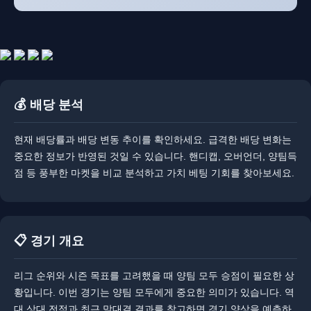
💰 배당 분석
현재 배당률과 배당 변동 추이를 확인하세요. ​급격한 배당 변화는
중요한 정보가 반영된 것일 수 있습니다. ​​핸디캡, 오버언더, 양팀득
점 등 풍부한 마켓을 비교 분석하고 가치 베팅 기회를 찾아보세요.
📋 경기 개요
​리그 순위와 시즌 목표를 고려했을 때 양팀 모두 승점이 필요한 상
황입니다. 이번 경기는 양팀 모두에게 중요한 의미가 있습니다. 역
대 상대 전적과 최근 맞대결 결과를 참고하면 경기 양상을 예측하