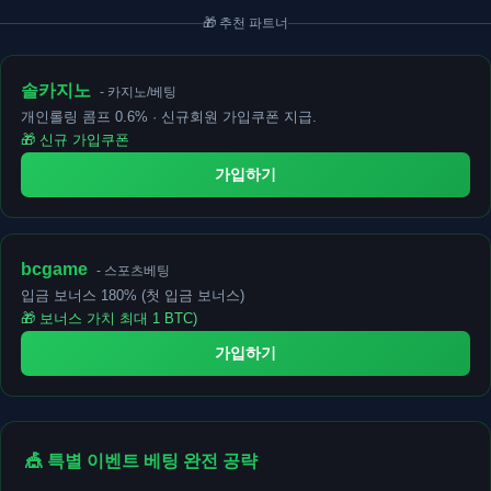
🎁 추천 파트너
솔카지노
- 카지노/베팅
개인롤링 콤프 0.6% · 신규회원 가입쿠폰 지급.
🎁 신규 가입쿠폰
가입하기
bcgame
- 스포츠베팅
입금 보너스 180% (첫 입금 보너스)
🎁 보너스 가치 최대 1 BTC)
가입하기
🎪 특별 이벤트 베팅 완전 공략