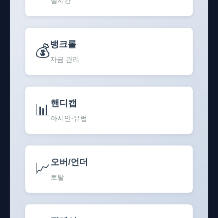
실시간
뱅크롤
💰
자금 관리
핸디캡
📊
아시안·유럽
오버/언더
📈
토탈