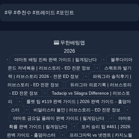
#무 #추천수 #트레이드 #포인트
🎰 무한배팅맵
2026
·
·
야마토 배팅 진짜 완벽 가이드 | 릴게임난다
블루다이아
·
몬드 저녁복용 | 러브스토리 - ED 전문 정보
스쿼트와 발기
·
력 | 러브스토리 2026 - 전문 ED 정보
파워그라 솔직후기 |
러브스토리 - ED 전문 정보
듀라그라 의료기록 | 러브스토리
·
- ED 전문 정보
Tadacip vs Silagra Difference | 러브스토
·
리
룰렛 팁 #119 완벽 가이드 | 2026 완벽 가이드 - 홀덤마
·
·
스터
비달리스타 불안 | 러브스토리 - ED 전문 정보
·
야마토 금요일 플레이 완벽 가이드 | 릴게임난다
야마토
·
확률 완벽 가이드 | 릴게임난다
포커 승리 팁 #461 | 2026
·
완벽 가이드 - 홀덤마스터
프라그마틱 vs 넷엔트 | 카지노월