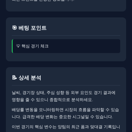
🎯 베팅 포인트
💡 핵심 경기 체크
📝 상세 분석
날씨, 경기장 상태, 주심 성향 등 외부 요인도 경기 결과에
영향을 줄 수 있으니 종합적으로 분석하세요.
배당률 변동을 모니터링하면 시장의 흐름을 파악할 수 있습
니다. 급격한 배당 변화는 중요한 시그널일 수 있습니다.
이번 경기의 핵심 변수는 양팀의 최근 폼과 맞대결 기록입니