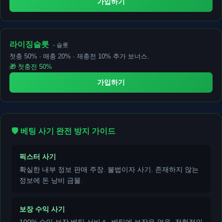
가입하기
라이징슬롯
- 슬롯
첫충 50% · 매충 20% · 재충전 10% 추가 보너스.
🎁 첫충전 50%
가입하기
🛡️ 베팅 사기 완전 방지 가이드
픽스터 사기
확실한 내부 정보 판매 주장. 불법이자 사기. 존재하지 않는
정보에 돈 낭비 금물.
보장 수익 사기