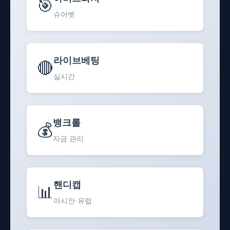
🎯
슈어벳
라이브베팅
🔴
실시간
뱅크롤
💰
자금 관리
핸디캡
📊
아시안·유럽