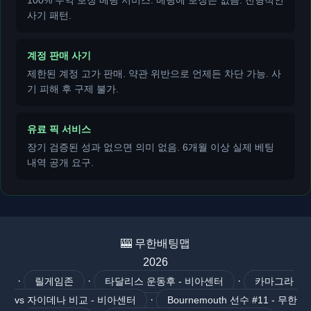
100% 수익 보장 베팅 서비스. 베팅에 보장은 없음. 전형적인
사기 패턴.
계정 판매 사기
제한된 계정 고가 판매. 약관 위반으로 언제든 차단 가능. 사
기 피해 후 구제 불가.
유료 픽 서비스
장기 검증된 성과 없으면 의미 없음. 6개월 이상 실제 베팅
내역 공개 요구.
🎰 무한배팅맵
2026
·
·
·
릴게임존
타달리스 운동후 - 비아센터
카마그라
·
vs 자이데나 비교 - 비아센터
Bournemouth 선수 #11 - 무한