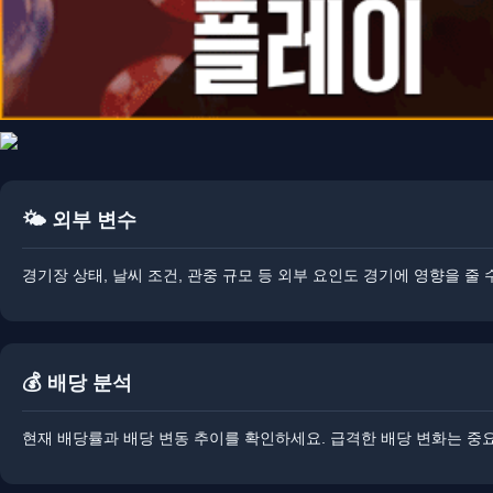
🌤️ 외부 변수
경기장 상태, 날씨 조건, 관중 규모 등 외부 요인도 경기에 영향을 줄
💰 배당 분석
현재 배당률과 배당 변동 추이를 확인하세요. ​​급격한 배당 변화는 중