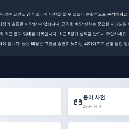
 등 외부 요인도 경기 결과에 영향을 줄 수 있으니 종합적으로 분석하세요.
장의 흐름을 파악할 수 있습니다. 급격한 배당 변화는 중요한 시그널일 
의 최근 폼과 맞대결 기록입니다. ​최근 5경기 성적을 반드시 확인하세요.
야 합니다. ​높은 배당은 그만큼 승률이 낮다는 의미이므로 균형 잡힌 
용어 사전
📖
200+ 용어