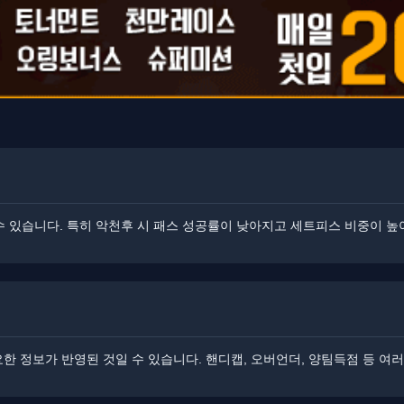
 수 있습니다. ​특히 악천후 시 패스 성공률이 낮아지고 세트피스 비중이 높
요한 정보가 반영된 것일 수 있습니다. ​핸디캡, 오버언더, 양팀득점 등 