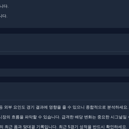
니다.
니다.
 등 외부 요인도 경기 결과에 영향을 줄 수 있으니 종합적으로 분석하세요.
장의 흐름을 파악할 수 있습니다. 급격한 배당 변화는 중요한 시그널일 
의 최근 폼과 맞대결 기록입니다. ​최근 5경기 성적을 반드시 확인하세요.