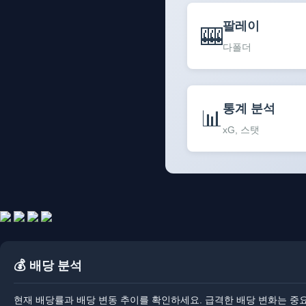
팔레이
🎰
다폴더
통계 분석
📊
xG, 스탯
💰 배당 분석
현재 배당률과 배당 변동 추이를 확인하세요. 급격한 배당 변화는 중요