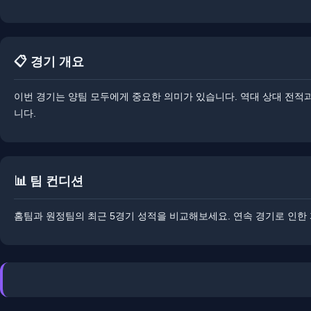
📋 경기 개요
이번 경기는 양팀 모두에게 중요한 의미가 있습니다. ​역대 상대 전적과
니다.
📊 팀 컨디션
홈팀과 원정팀의 최근 5경기 성적을 비교해보세요. ​연속 경기로 인한 피