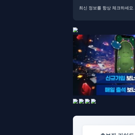
최신 정보를 항상 체크하세요. 