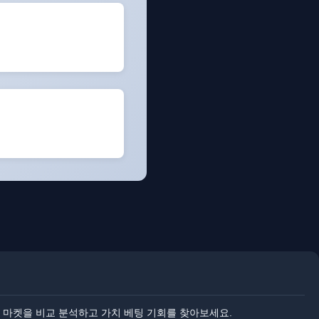
러 마켓을 비교 분석하고 가치 베팅 기회를 찾아보세요.