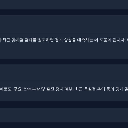
 최근 맞대결 결과를 참고하면 경기 양상을 예측하는 데 도움이 됩니다. 
로도, 주요 선수 부상 및 출전 정지 여부, 최근 득실점 추이 등이 경기 결