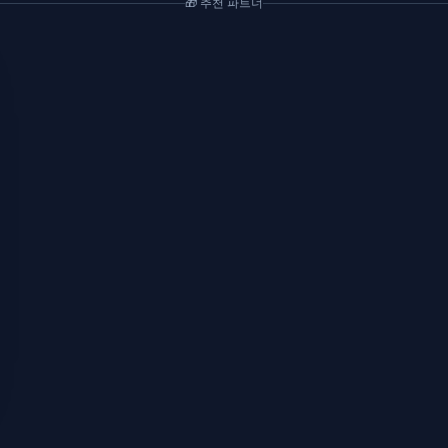
🎁 추천 파트너