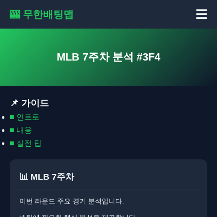
☰
🎰 무한배팅맵
MLB 7주차 분석 #3F4
📌 가이드
■ 인트로
■ 내용
■ 실전 팁
📊 MLB 7주차
이번 라운드 주요 경기 분석입니다.