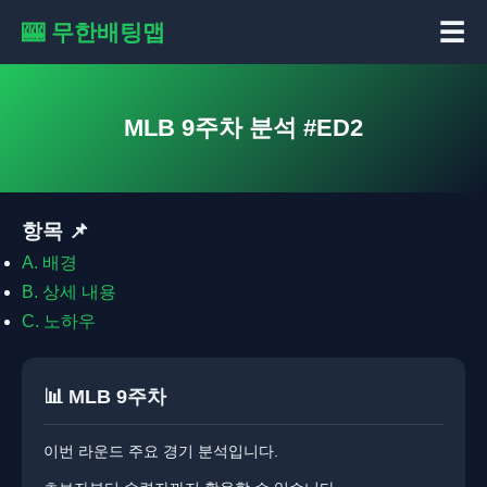
☰
🎰 무한배팅맵
MLB 9주차 분석 #ED2
항목 📌
A.
배경
B.
상세 내용
C.
노하우
📊 MLB 9주차
이번 라운드 주요 경기 분석입니다.