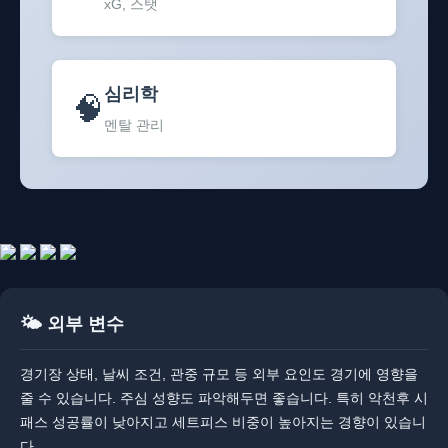
xG, 스탯
심리학
🧠
멘탈 관리
🌤️ 외부 변수
경기장 상태, 날씨 조건, 관중 규모 등 외부 요인도 경기에 영향을
줄 수 있습니다. ​​주심 성향도 파악해두면 좋습니다. ​​특히 악천후 시
패스 성공률이 낮아지고 세트피스 비중이 높아지는 경향이 있습니
다.