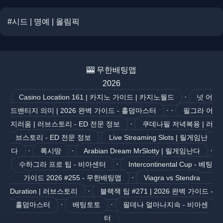
#시드 | 명예 | 올림픽
🎰 무한배팅맵
2026
·
Casino Location 161 | 카지노 가이드 | 카지노월드
넛 어
· ·
드밴티지 의미 | 2026 완벽 가이드 - 홀덤마스터
필그라 어
·
지러움 | 러브스토리 - ED 전문 정보
쿠데나필 저녁복용 | 러
브스토리 - ED 전문 정보
Live Streaming Slots | 릴게임난
·
·
·
다
록시땅
Arabian Dream MrSlotty | 릴게임난다
·
수하그라 프로 팁 - 비아센터
Intercontinental Cup - 베팅
·
가이드 2026 #255 - 무한배팅맵
Viagra vs Stendra
·
Duration | 러브스토리
블랙잭 팁 #271 | 2026 완벽 가이드 -
·
·
홀덤마스터
배팅토토
필데나 얼마나지속 - 비아센
터