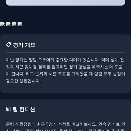
📋 경기 개요
이번 경기는 양팀 모두에게 중요한 의미가 있습니다. ​​역대 상대 전
적과 최근 맞대결 결과를 참고하면 경기 양상을 예측하는 데 도움
이 됩니다. 리그 순위와 시즌 목표를 고려했을 때 양팀 모두 승점이
필요한 상황입니다.
📊 팀 컨디션
홈팀과 원정팀의 최근 5경기 성적을 비교해보세요. ​​연속 경기로 인