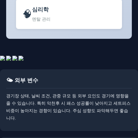
심리학
🧠
멘탈 관리
🌤️ 외부 변수
경기장 상태, 날씨 조건, 관중 규모 등 외부 요인도 경기에 영향을
줄 수 있습니다. 특히 악천후 시 패스 성공률이 낮아지고 세트피스
비중이 높아지는 경향이 있습니다. ​주심 성향도 파악해두면 좋습
니다.