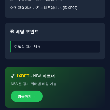
오랜 경험에서 나온 노하우입니다. [ID:0F09]
🎯 베팅 포인트
💡 핵심 경기 체크
🏀
1XBET
- NBA 파트너
NBA 전 경기 쿼터별 베팅 가능.
방문하기 →