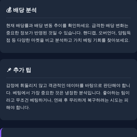
💰 배당 분석
현재 배당률과 배당 변동 추이를 확인하세요. ​급격한 배당 변화는
중요한 정보가 반영된 것일 수 있습니다. ​​핸디캡, 오버언더, 양팀득
점 등 다양한 마켓을 비교 분석하고 가치 베팅 기회를 찾아보세요.
📌 추가 팁
​​감정에 휘둘리지 않고 객관적인 데이터를 바탕으로 판단해야 합니
다. 베팅에서 가장 중요한 것은 냉정한 분석입니다. ​좋아하는 팀이
라고 무조건 베팅하거나, 연패 후 무리하게 복구하려는 시도는 피
해야 합니다.