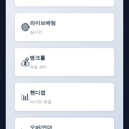
라이브베팅
🔴
실시간
뱅크롤
💰
자금 관리
핸디캡
📊
아시안·유럽
오버/언더