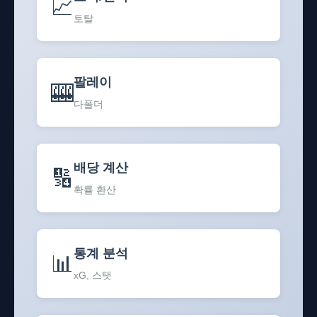
📈
토탈
팔레이
🎰
다폴더
배당 계산
🔢
확률 환산
통계 분석
📊
xG, 스탯