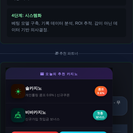
4단계: 시스템화
베팅 모델 구축, 기록 데이터 분석, ROI 추적. 감이 아닌 데
이터 기반 의사결정.
🎁 추천 파트너
라카지노
- 온라인카지노
🎰 오늘의 추천 카지노
첫충 30% · 이벤트 5% 진행중.
🎁 첫충전 30%
솔카지노
☀️
콤프
·
0.6%
개인롤링 콤프 0.6% | 신규쿠폰
Afc Champions League 2025 - 베팅 가이드 2026 #A48 - 무
한배팅맵
비바카지노
🎪
첫충
보너스
신규가입 첫입금 보너스