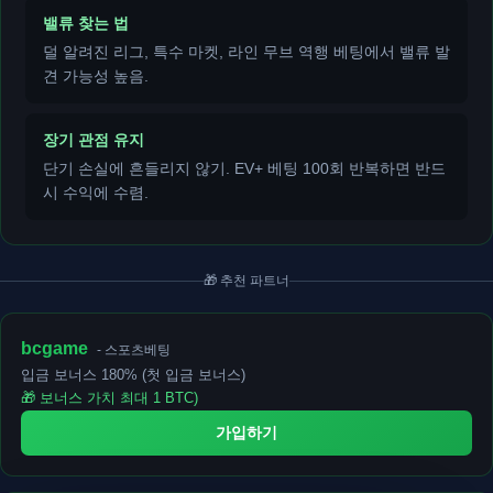
밸류 찾는 법
덜 알려진 리그, 특수 마켓, 라인 무브 역행 베팅에서 밸류 발
견 가능성 높음.
장기 관점 유지
단기 손실에 흔들리지 않기. EV+ 베팅 100회 반복하면 반드
시 수익에 수렴.
🎁 추천 파트너
bcgame
- 스포츠베팅
입금 보너스 180% (첫 입금 보너스)
🎁 보너스 가치 최대 1 BTC)
가입하기