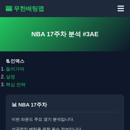
☰
🎰 무한배팅맵
NBA 17주차 분석 #3AE
📃인덱스
들어가며
설명
핵심 전략
📊 NBA 17주차
이번 라운드 주요 경기 분석입니다.
성공적인 베팅을 위한 필수 정보입니다.