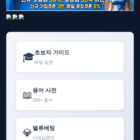
초보자 가이드
🎓
베팅 입문
용어 사전
📖
200+ 용어
밸류베팅
💎
기대값(EV)