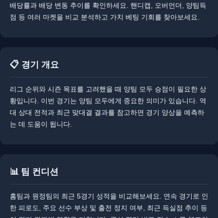
배당률과 배당 변동 추이를 확인하세요. 핸디캡, 오버언더, 양팀득
점 등 여러 마켓을 비교 분석하고 가치 베팅 기회를 찾아보세요.
📋 경기 개요
​​리그 순위와 시즌 목표를 고려했을 때 양팀 모두 승점이 필요한 상
황입니다. 이번 경기는 양팀 모두에게 중요한 의미가 있습니다. ​역
대 상대 전적과 최근 맞대결 결과를 참고하면 경기 양상을 예측하
는 데 도움이 됩니다.
📊 팀 컨디션
홈팀과 원정팀의 최근 5경기 성적을 비교해보세요. ​연속 경기로 인
한 피로도, 주요 선수 부상 및 출전 정지 여부, 최근 득실점 추이 등