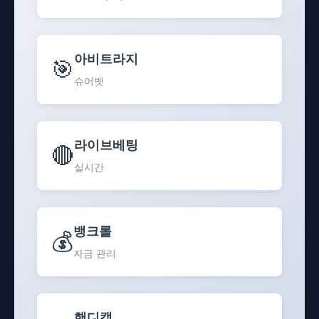
아비트라지
🎯
슈어벳
라이브베팅
🔴
실시간
뱅크롤
💰
자금 관리
핸디캡