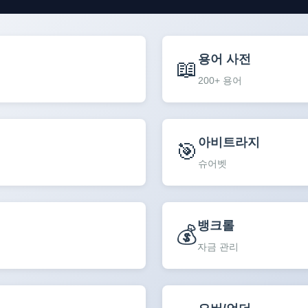
용어 사전
📖
200+ 용어
아비트라지
🎯
슈어벳
뱅크롤
💰
자금 관리