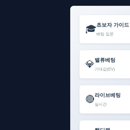
초보자 가이드
🎓
베팅 입문
밸류베팅
💎
기대값(EV)
라이브베팅
🔴
실시간