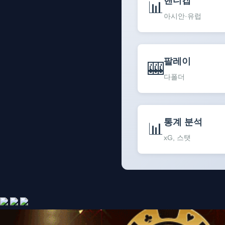
핸디캡
📊
아시안·유럽
팔레이
🎰
다폴더
통계 분석
📊
xG, 스탯