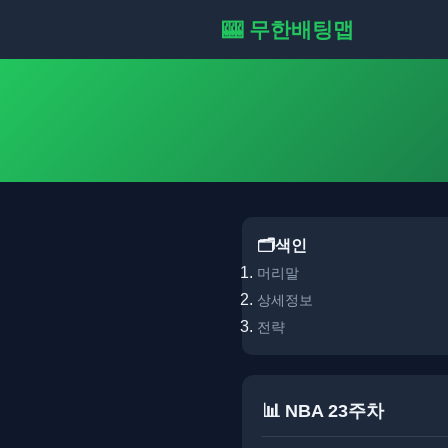
🎰 무한배팅맵
🗂️색인
머리말
상세정보
전략
📊 NBA 23주차