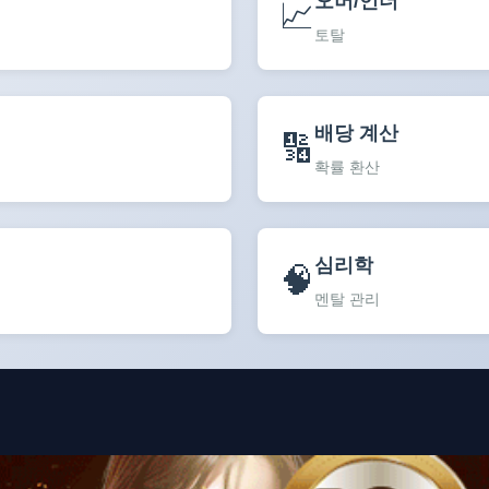
오버/언더
📈
토탈
배당 계산
🔢
확률 환산
심리학
🧠
멘탈 관리