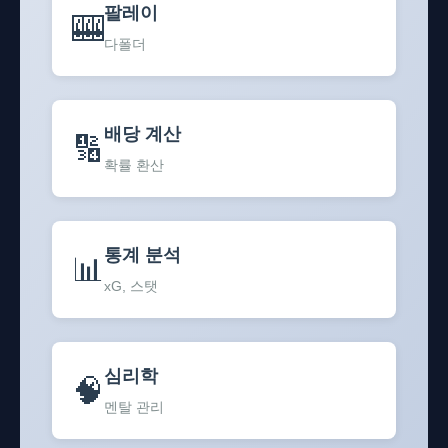
팔레이
🎰
다폴더
배당 계산
🔢
확률 환산
통계 분석
📊
xG, 스탯
심리학
🧠
멘탈 관리