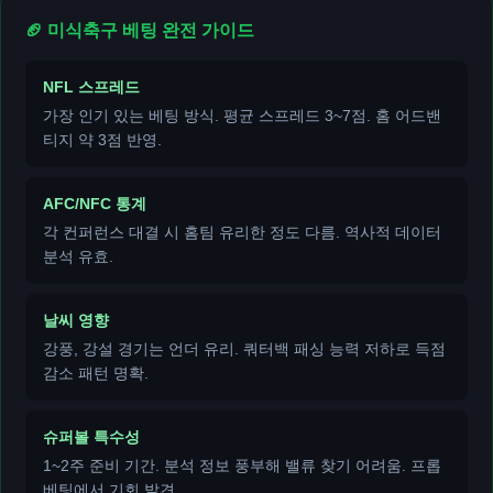
🏈 미식축구 베팅 완전 가이드
NFL 스프레드
가장 인기 있는 베팅 방식. 평균 스프레드 3~7점. 홈 어드밴
티지 약 3점 반영.
AFC/NFC 통계
각 컨퍼런스 대결 시 홈팀 유리한 정도 다름. 역사적 데이터
분석 유효.
날씨 영향
강풍, 강설 경기는 언더 유리. 쿼터백 패싱 능력 저하로 득점
감소 패턴 명확.
슈퍼볼 특수성
1~2주 준비 기간. 분석 정보 풍부해 밸류 찾기 어려움. 프롭
베팅에서 기회 발견.