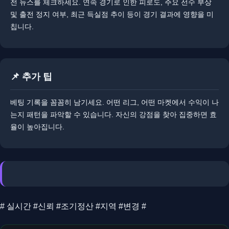
전 뉴스를 체크하세요. ​연속 경기로 인한 피로도, 주요 선수 부상
및 출전 정지 여부, 최근 득실점 추이 등이 경기 결과에 영향을 미
칩니다.
📌 추가 팁
베팅 기록을 꼼꼼히 남기세요. 어떤 리그, 어떤 마켓에서 수익이 나
는지 패턴을 파악할 수 있습니다. 자신의 강점을 찾아 집중하면 효
율이 높아집니다.
# 실시간 #신뢰 #조기정산 #지역 #변경 #