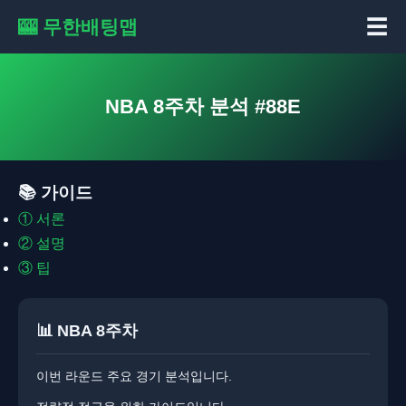
☰
🎰 무한배팅맵
NBA 8주차 분석 #88E
📚 가이드
① 서론
② 설명
③ 팁
📊 NBA 8주차
이번 라운드 주요 경기 분석입니다.