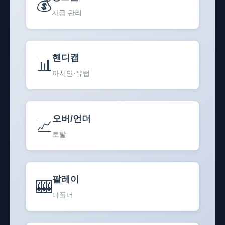
💰
자금 관리
핸디캡
📊
아시안·유럽
오버/언더
📈
토탈
팔레이
🎰
다폴더