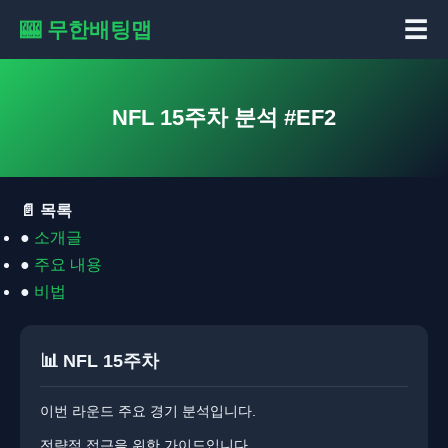
☰
🎰 무한배팅맵
NFL 15주차 분석 #EF2
📄 목록
●
소개글
●
주요 내용
●
비법
📊 NFL 15주차
이번 라운드 주요 경기 분석입니다.
전략적 접근을 위한 가이드입니다.