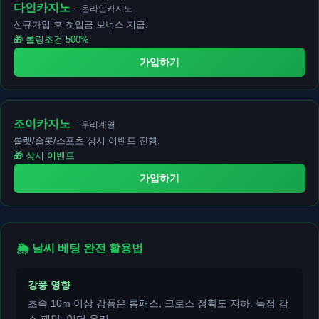
다인카지노
- 온라인카지노
신규가입 후 첫입금 보너스 지급.
🎁 롤링조건 500%
가입하기
조이카지노
- 우리계열
룰렛/슬롯/스포츠 상시 이벤트 진행.
🎁 상시 이벤트
가입하기
🌦️ 날씨 베팅 완전 활용법
강풍 영향
초속 10m 이상 강풍은 롱패스, 크로스 정확도 저하. 득점 감