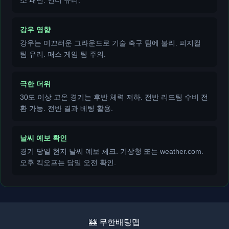
소 패턴. 언더 유리.
강우 영향
강우는 미끄러운 그라운드로 기술 축구 팀에 불리. 피지컬
팀 유리. 패스 게임 팀 주의.
극한 더위
30도 이상 고온 경기는 후반 체력 저하. 전반 리드팀 수비 전
환 가능. 전반 결과 베팅 활용.
날씨 예보 확인
경기 당일 현지 날씨 예보 체크. 기상청 또는 weather.com.
오후 킥오프는 당일 오전 확인.
🎰 무한배팅맵