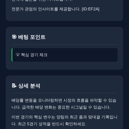
전문가 관점의 인사이트를 제공합니다. ​[ID:EF2A]
🎯 베팅 포인트
💡 핵심 경기 체크
📝 상세 분석
배당률 변동을 모니터링하면 시장의 흐름을 파악할 수 있습
니다. ​​급격한 배당 변화는 중요한 시그널일 수 있습니다.
이번 경기의 핵심 변수는 양팀의 최근 폼과 맞대결 기록입니
다. ​최근 5경기 성적을 반드시 확인하세요.